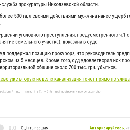
-служба прокуратуры Николаевской области.
 более 500 га, а своими действиями мужчина нанес ущерб г
.
ршении уголовного преступления, предусмотренного ч.1 ст
нятие земельного участка), доказана в суде.
уд поддержал позицию прокурора, что руководитель пред
роком на 5 месяцев. Кроме того, суд удовлетворил иск про
ерриториальной общине около 700 тыс. грн. убытков.
еве уже вторую неделю канализация течет прямо по улица
бхідний текст і натисніть Ctrl + Enter, щоб повідомити про це редакцію
0,0
Оцініть першим
Авторизируйтесь
, ч