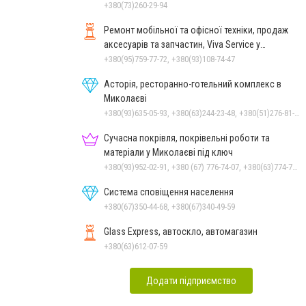
+380(73)260-29-94
Ремонт мобільної та офісної техніки, продаж
аксесуарів та запчастин, Viva Service у
Миколаєві
+380(95)759-77-72, +380(93)108-74-47
Асторія, ресторанно-готельний комплекс в
Миколаєві
+380(93)635-05-93, +380(63)244-23-48, +380(51)276-81-65, +380(93)361-03-37, +380(95)172-60-42, +380(51)277-66-77, +380(68)916-39-76
Сучасна покрівля, покрівельні роботи та
матеріали у Миколаєві під ключ
+380(93)952-02-91, +380 (67) 776-74-07, +380(63)774-77-47
Система сповіщення населення
+380(67)350-44-68, +380(67)340-49-59
Glass Express, автоскло, автомагазин
+380(63)612-07-59
Додати підприємство