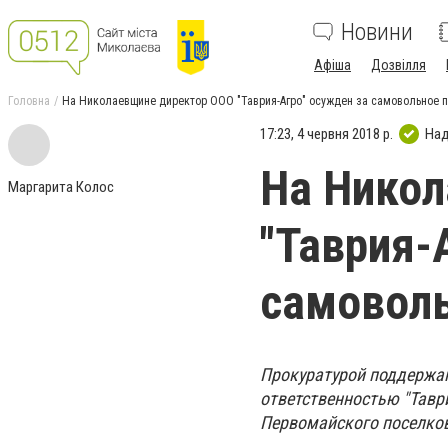
Новини
Афіша
Дозвілля
Головна
На Николаевщине директор ООО "Таврия-Агро" осужден за самовольное 
17:23, 4 червня 2018 р.
Над
На Нико
Маргарита Колос
"Таврия-
самоволь
Прокуратурой поддержан
ответственностью "Тавр
Первомайского поселков