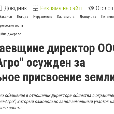
Довідник
Реклама на сайті
Оголо
Вакансії
Погода
Нерухомість
Карта міста
Довідкова
Питання
присвоение земли
ійне джерело
лаевщине директор ОО
Агро" осужден за
ное присвоение земл
о обвинение в отношении директора общества с ограниче
ия-Агро", который самовольно занял земельный участок н
ого совета.