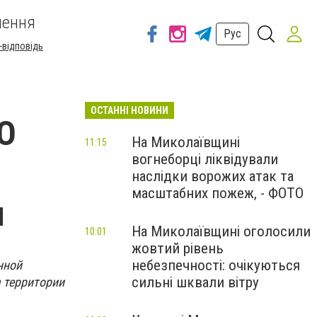
шення
Рус
-відповідь
ОСТАННІ НОВИНИ
О
На Миколаївщині
11:15
вогнеборці ліквідували
наслідки ворожих атак та
масштабних пожеж, - ФОТО
и
На Миколаївщині оголосили
10:01
жовтий рівень
небезпечності: очікуються
нной
сильні шквали вітру
а территории