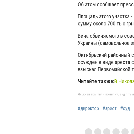
Об этом сообщает пресс
Площадь этого участка -
сумму около 700 тыс грн
Вина обвиняемого в сове
Украины (самовольное за
Октябрьский районный с
осужден в виде ареста с
взыскал Первомайской т
Читайте также:
В Никола
Якщо ви помітили помилку, виділіть нео
#директор
#арест
#суд