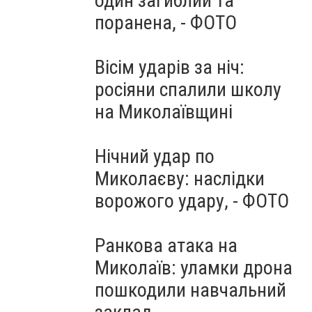
один загиблий та
поранена, - ФОТО
Вісім ударів за ніч:
росіяни спалили школу
на Миколаївщині
Нічний удар по
Миколаєву: наслідки
ворожого удару, - ФОТО
Ранкова атака на
Миколаїв: уламки дрона
пошкодили навчальний