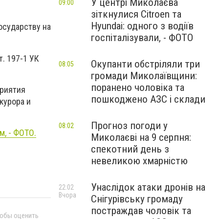
У центрі Миколаєва
09:00
зіткнулися Citroen та
Hyundai: одного з водіїв
осударству на
госпіталізували, - ФОТО
. 197-1 УК
Окупанти обстріляли три
08:05
громади Миколаївщини:
поранено чоловіка та
приятия
пошкоджено АЗС і склади
курора и
Прогноз погоди у
08:02
м, - ФОТО.
Миколаєві на 9 серпня:
спекотний день з
невеликою хмарністю
Унаслідок атаки дронів на
22:02
Вчора
Снігурівську громаду
постраждав чоловік та
тобы оценить