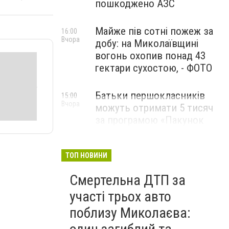
пошкоджено АЗС
Майже пів сотні пожеж за
16:00
Вчора
добу: на Миколаївщині
вогонь охопив понад 43
гектари сухостою, - ФОТО
Батьки першокласників
15:00
Вчора
можуть отримати 5 тисяч
за програмою «Пакунок
школяра»: як оформити
виплату
ТОП НОВИНИ
Смертельна ДТП за
участі трьох авто
поблизу Миколаєва: