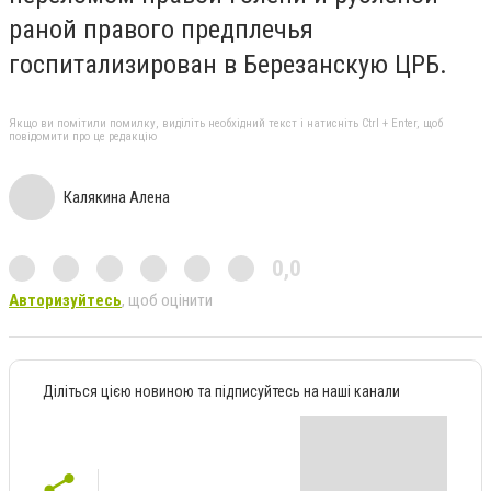
раной правого предплечья
госпитализирован в Березанскую ЦРБ.
Якщо ви помітили помилку, виділіть необхідний текст і натисніть Ctrl + Enter, щоб
повідомити про це редакцію
Калякина Алена
0,0
Авторизуйтесь
, щоб оцінити
Діліться цією новиною та підписуйтесь на наші канали