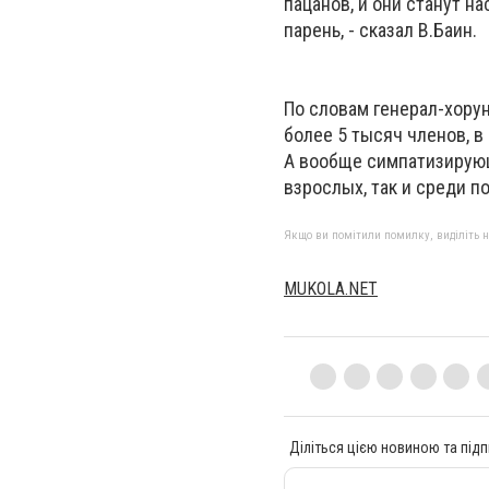
пацанов, и они станут н
парень, - сказал В.Баин.
По словам генерал-хору
более 5 тысяч членов, в
А вообще симпатизирующ
взрослых, так и среди п
Якщо ви помітили помилку, виділіть нео
MUKOLA.NET
Діліться цією новиною та підп