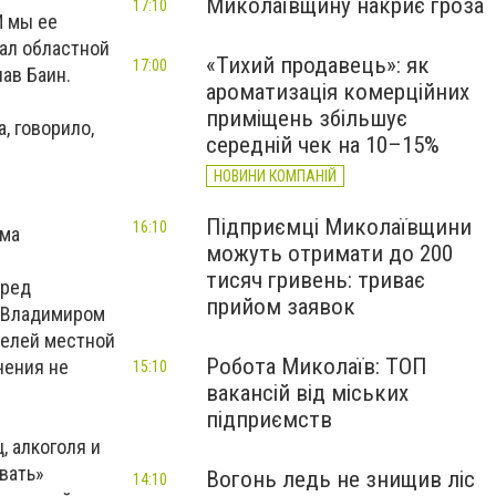
Миколаївщину накриє гроза
17:10
И мы ее
ал областной
«Тихий продавець»: як
17:00
ав Баин.
ароматизація комерційних
приміщень збільшує
, говорило,
середній чек на 10–15%
НОВИНИ КОМПАНІЙ
Підприємці Миколаївщини
16:10
ума
можуть отримати до 200
тисяч гривень: триває
еред
прийом заявок
м Владимиром
 целей местной
Робота Миколаїв: ТОП
чения не
15:10
вакансій від міських
підприємств
, алкоголя и
вать»
Вогонь ледь не знищив ліс
14:10