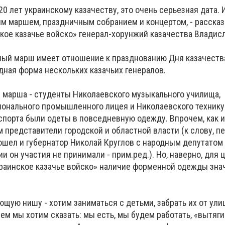
20 лет украинскому казачеству, это очень серьезная дата. 
 маршем, праздничным собранием и концертом, - рассказ
кое казачье войско» генерал-хорунжий казачества Владисл
нный марш имеет отношение к празднованию Дня казачества
адная форма нескольких казачьих генералов.
 марша - студенты Николаевского музыкального училища,
онального промышленного лицея и Николаевского техник
порта были одеты в повседневную одежду. Впрочем, как и
 представители городской и областной власти (к слову, п
ошел и губернатор Николай Круглов с народным депутато
и он участия не принимали - прим.ред.). Но, наверно, для
раинское казачье войско» наличие форменной одежды зна
ющую нишу - хотим заниматься с детьми, забрать их от улиц
ем мы хотим сказать: мы есть, мы будем работать, «вытяги