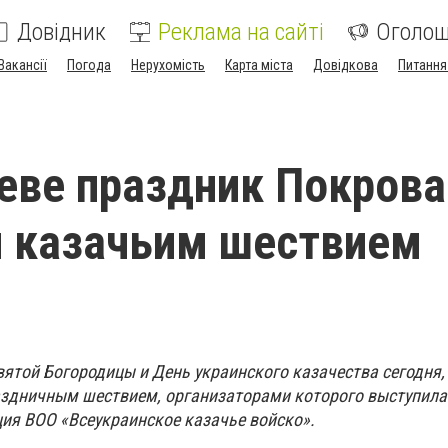
Довідник
Реклама на сайті
Оголо
Вакансії
Погода
Нерухомість
Карта міста
Довідкова
Питання
еве праздник Покрова
 казачьим шествием
ятой Богородицы и День украинского казачества сегодня, 
аздничным шествием, организаторами которого выступила
ия ВОО «Всеукраинское казачье войско».