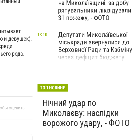
спитанный
на Миколаївщині: за добу
рятувальники ліквідували
31 пожежу, - ФОТО
считывает
Депутати Миколаївської
13:10
о и девушек).
міськради звернулися до
среди
Верховної Ради та Кабміну
ьего рода.
через дефіцит бюджету
ТОП НОВИНИ
Нічний удар по
тобы оценить
Миколаєву: наслідки
ворожого удару, - ФОТО