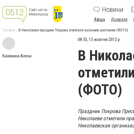
Новини
Афіша
Дозвілля
Головна
В Николаеве праздник Покрова отметили казачьим шествием (ФОТО)
08:53, 15 жовтня 2012 р.
В Никола
Калякина Алена
отметили
(ФОТО)
Праздник Покрова Пресв
Николаеве отметили пр
Николаевская организац