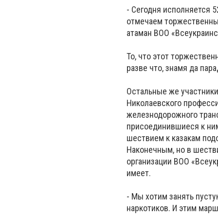
- Сегодня исполняется 5
отмечаем торжественным
атаман ВОО «Всеукраинс
То, что этот торжестве
разве что, знамя да пар
Остальные же участники
Николаевского професси
железнодорожного транс
присоединившиеся к ним
шествием к казакам под
Наконечным, но в шестви
организации ВОО «Всеук
имеет.
- Мы хотим занять пусту
наркотиков. И этим марш