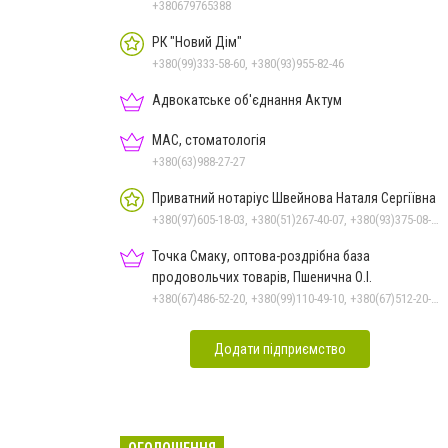
+380679765388
РК "Новий Дім"
+380(99)333-58-60, +380(93)955-82-46
Адвокатське об'єднання Актум
МАС, стоматологія
+380(63)988-27-27
Приватний нотаріус Швейнова Наталя Сергіївна
+380(97)605-18-03, +380(51)267-40-07, +380(93)375-08-48
Точка Смаку, оптова-роздрібна база
продовольчих товарів, Пшенична О.І.
+380(67)486-52-20, +380(99)110-49-10, +380(67)512-20-35
Додати підприємство
ОГОЛОШЕННЯ