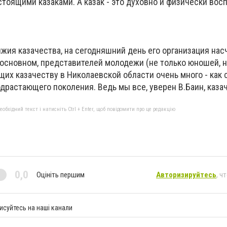
астоящими казаками. А казак - это духовно и физически во
нжия казачества, на сегодняшний день его организация на
 основном, представителей молодежи (не только юношей, н
их казачеству в Николаевской области очень много - как 
одрастающего поколения. Ведь мы все, уверен В.Баин, казач
бхідний текст і натисніть Ctrl + Enter, щоб повідомити про це редакцію
0,0
Оцініть першим
Авторизируйтесь
, ч
исуйтесь на наші канали