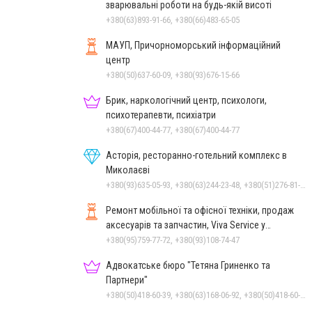
зварювальні роботи на будь-якій висоті
+380(63)893-91-66, +380(66)483-65-05
МАУП, Причорноморський інформаційний
центр
+380(50)637-60-09, +380(93)676-15-66
Брик, наркологічний центр, психологи,
психотерапевти, психіатри
+380(67)400-44-77, +380(67)400-44-77
Асторія, ресторанно-готельний комплекс в
Миколаєві
+380(93)635-05-93, +380(63)244-23-48, +380(51)276-81-65, +380(93)361-03-37, +380(95)172-60-42, +380(51)277-66-77, +380(68)916-39-76
Ремонт мобільної та офісної техніки, продаж
аксесуарів та запчастин, Viva Service у
Миколаєві
+380(95)759-77-72, +380(93)108-74-47
Адвокатське бюро "Тетяна Гриненко та
Партнери"
+380(50)418-60-39, +380(63)168-06-92, +380(50)418-60-39