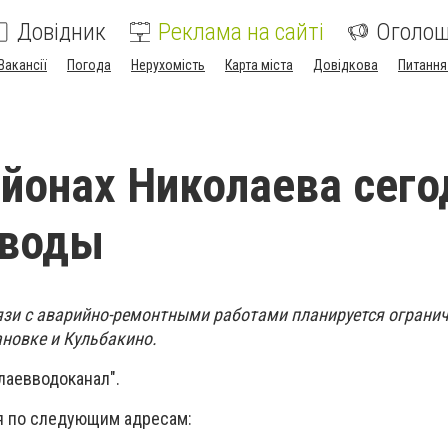
Довідник
Реклама на сайті
Оголо
Вакансії
Погода
Нерухомість
Карта міста
Довідкова
Питання
айонах Николаева сего
 воды
связи с аварийно-ремонтными работами планируется ограни
новке и Кульбакино.
лаевводоканал".
я по следующим адресам: