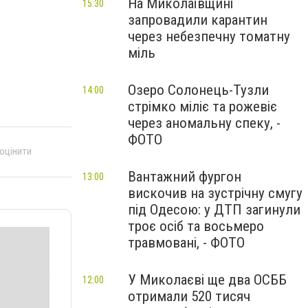
На Миколаївщині
15:30
запровадили карантин
через небезпечну томатну
міль
Озеро Солонець-Тузли
14:00
стрімко міліє та рожевіє
через аномальну спеку, -
ФОТО
 оцінити
Вантажний фургон
13:00
вискочив на зустрічну смугу
під Одесою: у ДТП загинули
троє осіб та восьмеро
травмовані, - ФОТО
У Миколаєві ще два ОСББ
12:00
отримали 520 тисяч