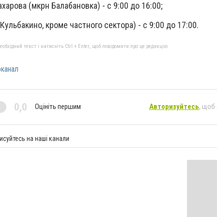
ахарова (мкрн Балабановка) - с 9:00 до 16:00;
 Кульбакино, кроме частного сектора) - с 9:00 до 17:00.
бхідний текст і натисніть Ctrl + Enter, щоб повідомити про це редакцію
канал
0,0
Оцініть першим
Авторизуйтесь
, щоб
исуйтесь на наші канали