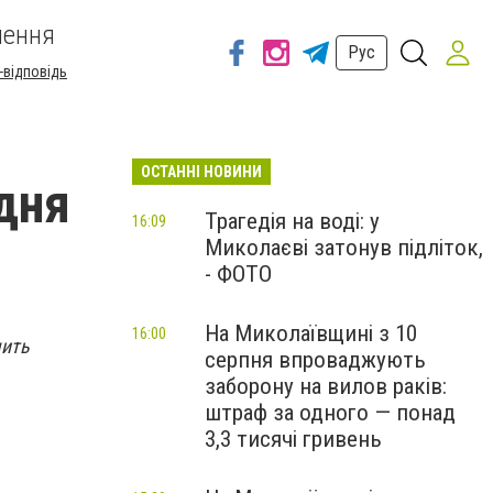
шення
Рус
-відповідь
ОСТАННІ НОВИНИ
дня
Трагедія на воді: у
16:09
Миколаєві затонув підліток,
- ФОТО
На Миколаївщині з 10
16:00
чить
серпня впроваджують
заборону на вилов раків:
штраф за одного — понад
3,3 тисячі гривень