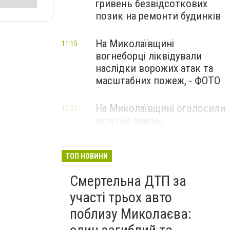
гривень безвідсоткових
позик на ремонти будинків
На Миколаївщині
11:15
вогнеборці ліквідували
наслідки ворожих атак та
масштабних пожеж, - ФОТО
На Миколаївщині оголосили
10:01
жовтий рівень
небезпечності: очікуються
сильні шквали вітру
ТОП НОВИНИ
Смертельна ДТП за
участі трьох авто
поблизу Миколаєва: