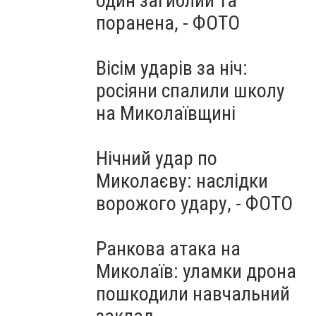
один загиблий та
поранена, - ФОТО
Вісім ударів за ніч:
росіяни спалили школу
на Миколаївщині
Нічний удар по
Миколаєву: наслідки
ворожого удару, - ФОТО
Ранкова атака на
Миколаїв: уламки дрона
пошкодили навчальний