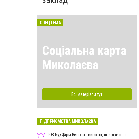
заклад
СПЕЦТЕМА
Соціальна карта
Миколаєва
Всі матеріали тут
ПІДПРИЄМСТВА МИКОЛАЄВА
ТОВ БудФірм Висота - висотні, покрівельні,