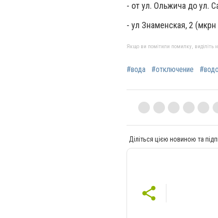
- от ул. Ольжича до ул. С
- ул Знаменская, 2 (мкрн
Якщо ви помітили помилку, виділіть нео
#вода
#отключение
#водо
Діліться цією новиною та підп