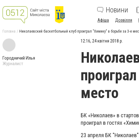
Новини
Афіша
Дозвілля
Головна
Николаевский баскетбольный клуб проиграл "Химику" в борьбе за 3-е мес
12:16, 24 квітня 2018 р.
Николаев
Городничий Илья
Журналист
проиграл
место
БК «Николаев» в стартов
проиграл в гостях «Хими
23 апреля БК "Николаев