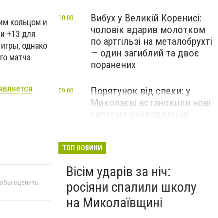
Вибух у Великій Коренисі:
10:00
им кольцом и
чоловік вдарив молотком
и +13 для
по артгільзі на металобрухті
игры, однако
— один загиблий та двоє
го матча
поранених
 является
Порятунок від спеки: у
09:00
Миколаєві встановили нові
системи охолодження
повітря
ТОП НОВИНИ
Вісім ударів за ніч:
тобы оценить
росіяни спалили школу
на Миколаївщині