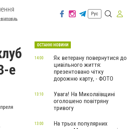
шення
Рус
-відповідь
ОСТАННІ НОВИНИ
клуб
Як ветерану повернутися до
14:00
цивільного життя:
3-е
презентовано чітку
дорожню карту, - ФОТО
Увага! На Миколаївщині
13:10
оголошено повітряну
апреля
тривогу
На трьох популярних
13:00
.