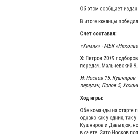
Об этом сообщает издан
В итоге южанцы победили
Счет составил:
«Химик» - МБК «Николаев» 
Х
: Петров 20+9 подборов
передач, Мальчевский 9,
Н
: Носков 15, Кушниров
передач, Попов 5, Хохон
Ход игры:
Обе команды на старте 
однако как у одних, так
Кушниров и Давыдюк, но
в счете. Зато Носков п