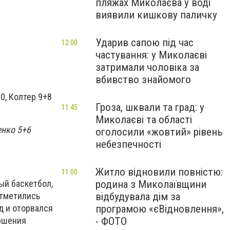
пляжах Миколаєва у воді
виявили кишкову паличку
Ударив сапою під час
12:00
частування: у Миколаєві
затримали чоловіка за
вбивство знайомого
0, Колтер 9+8
Гроза, шквали та град: у
11:45
Миколаєві та області
енко 5+6
оголосили «жовтий» рівень
небезпечності
Житло відновили повністю:
11:00
ый баскетбол,
родина з Миколаївщини
отметились
відбудувала дім за
д и оторвался
програмою «єВідновлення»,
ершения
- ФОТО