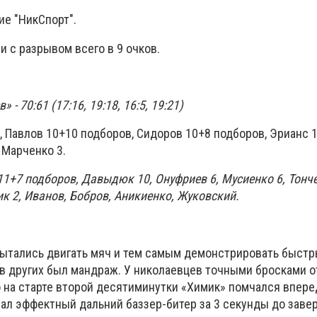
ие "НикСпорт".
 с разрывом всего в 9 очков.
- 70:61 (17:16, 19:18, 16:5, 19:21)
, Павлов 10+10 подборов, Сидоров 10+8 подборов, Эрианс 1
 Марченко 3.
 11+7 подборов, Давыдюк 10, Онуфриев 6, Мусиенко 6, Тонч
ик 2, Иванов, Бобров, Аникиенко, Жуковский.
пытались двигать мяч и тем самым демонстрировать быстр
 у в других был мандраж. У николаевцев точными бросками 
 на старте второй десятиминутки «Химик» помчался впере
опал эффектный дальний баззер-битер за 3 секунды до зав