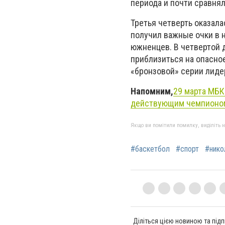
периода и почти сравнял
Третья четверть оказал
получил важные очки в 
южненцев. В четвертой 
приблизиться на опасное
«бронзовой» серии лиде
Напомним,
29 марта МБК
действующим чемпионо
Якщо ви помітили помилку, виділіть нео
#баскетбол
#спорт
#нико
Діліться цією новиною та підп