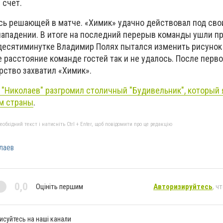
 счет.
ась решающей в матче. «Химик» удачно действовал под сво
нападении. В итоге на последний перерыв команды ушли пр
десятиминутке Владимир Полях пытался изменить рисунок 
 расстояние команде гостей так и не удалось. После перво
рство захватил «Химик».
 "Николаев" разгромил столичный "Будивельник", который
м страны
.
бхідний текст і натисніть Ctrl + Enter, щоб повідомити про це редакцію
лаев
0,0
Оцініть першим
Авторизируйтесь
, ч
исуйтесь на наші канали