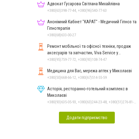
Адвокат Гусарова Світлана Михайлівна
+380(63)398-77-44, +380(96)540-77-63
Анонімний Кабінет "КАРАТ" - Медичний Гіпноз та
Гіпнотерапія
+380(68)633-00-27
Ремонт мобільної та офісної техніки, продаж
аксесуарів та запчастин, Viva Service у
Миколаєві
+380(95)759-77-72, +380(93)108-74-47
Медицина для Вас, мережа аптек у Миколаєві
+380(50)668-66-12, +380(67)514-55-59
Асторія, ресторанно-готельний комплекс в
Миколаєві
+380(93)635-05-93, +380(63)244-23-48, +380(51)276-81-65, +380(93)361-03-37, +380(95)172-60-42, +380(51)277-66-77, +380(68)916-39-76
Додати підприємство