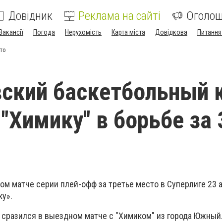
Довідник
Реклама на сайті
Оголо
Вакансії
Погода
Нерухомість
Карта міста
Довідкова
Питання
то
ский баскетбольный 
 "Химику" в борьбе за 
ом матче серии плей-офф за третье место в Суперлиге 23 
ку».
" сразился в выездном матче с "Химиком" из города Южный