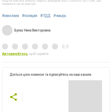
Якщо ви помітили помилку, виділіть необхідний текст і натисніть Ctrl + Enter, щоб
повідомити про це редакцію
#николаев
#полиция
#ПДД
#чмырь
Булах Нина Викторовна
0,0
Авторизуйтесь
, щоб оцінити
Діліться цією новиною та підписуйтесь на наші канали