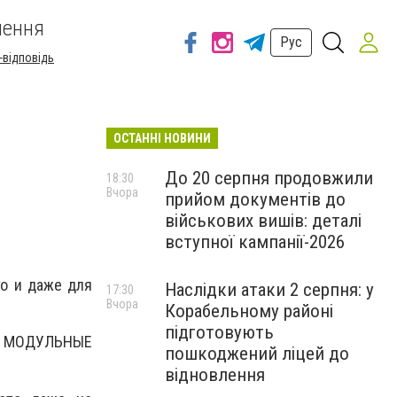
шення
Рус
-відповідь
ОСТАННІ НОВИНИ
До 20 серпня продовжили
18:30
Вчора
прийом документів до
військових вишів: деталі
вступної кампанії-2026
го и даже для
Наслідки атаки 2 серпня: у
17:30
Вчора
Корабельному районі
підготовують
и, МОДУЛЬНЫЕ
пошкоджений ліцей до
відновлення