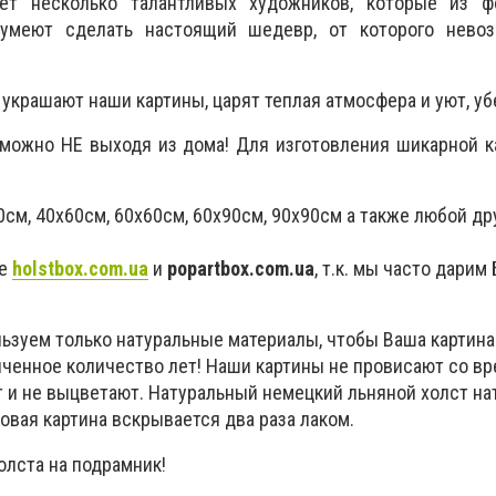
ет несколько талантливых художников, которые из 
сумеют сделать настоящий шедевр, от которого нево
украшают наши картины, царят теплая атмосфера и уют, уб
 можно НЕ выходя из дома! Для изготовления шикарной 
0см, 40x60см, 60х60см, 60х90см, 90х90см а также любой д
те
holstbox.com.ua
и
popartbox.com.ua
, т.к. мы часто дари
льзуем только натуральные материалы, чтобы Ваша картина
иченное количество лет! Наши картины не провисают со вр
т и не выцветают. Натуральный немецкий льняной холст на
овая картина вскрывается два раза лаком.
лста на подрамник!