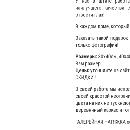
У нас в штате работа
наилучшего качества 
отвести глаз!
В каждом доме, который 
Заказать такой подарок
только фотография!
Размеры:
30x40см, 40х4
Вам размер.
Цены:
уточняйте на сай
СКИДКИ !
В своей работе мы испо
своей красотой неогран
цвета на них не тускнею
деревянный каркас и гот
ГАЛЕРЕЙНАЯ НАТЯЖКА хо