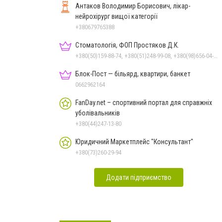
Антаков Володимир Борисович, лікар-
нейрохірург вищої категорії
+380679765388
Стоматологія, ФОП Простяков Д.К.
+380(50)159-88-74, +380(51)248-99-08, +380(98)656-04-14, +380(95)939-60-53
Блок-Пост — більярд, квартири, банкет
0662962164
FanDay.net – спортивний портал для справжніх
уболівальників
+380(44)247-13-80
Юридичний Маркетплейс "Консультант"
+380(73)260-29-94
Додати підприємство