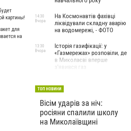
навчального року
 будет
На Космонавтів фахівці
14:30
ой картины!
Вчора
ліквідували складну аварію
макет для
на водомережі, - ФОТО
ивается на
Історія газифікації: у
13:30
Вчора
«Газмережах» розповіли, де
в Миколаєві вперше
з'явився газ
Літній відпочинок у
13:00
Вчора
Миколаєві 2026: шукаємо
ТОП НОВИНИ
нові враження та
Вісім ударів за ніч:
перезавантаження
росіяни спалили школу
ПАРТНЕРСЬКИЙ СПЕЦПРОЄКТ
на Миколаївщині