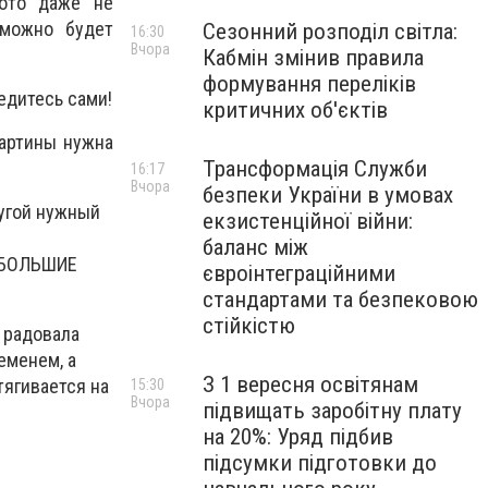
фото даже не
зможно будет
Сезонний розподіл світла:
16:30
Вчора
Кабмін змінив правила
формування переліків
едитесь сами!
критичних об'єктів
картины нужна
Трансформація Служби
16:17
Вчора
безпеки України в умовах
ругой нужный
екзистенційної війни:
баланс між
м БОЛЬШИЕ
євроінтеграційними
стандартами та безпековою
стійкістю
 радовала
еменем, а
З 1 вересня освітянам
тягивается на
15:30
Вчора
підвищать заробітну плату
на 20%: Уряд підбив
підсумки підготовки до