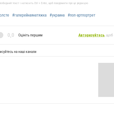
бхідний текст і натисніть Ctrl + Enter, щоб повідомити про це редакцію
олсте
#галерейнаянатяжка
#украина
#поп-артпортрет
0,0
Оцініть першим
Авторизуйтесь
, щоб
исуйтесь на наші канали