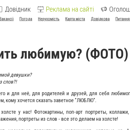
Довідник
Реклама на сайті
Оголо
Вакансії
Погода
Нерухомість
Карта міста
Довідкова
Питання
ить любимую? (ФОТО)
имой девушки?
 слов?!
го и для неё, для родителей и друзей, для себя любимо
м, кому хочется сказать заветное "ЛЮБЛЮ".
холсте у нас! Фотокартины, поп-арт портреты, коллаж
ажения, портреты из слов - все это делаем на холсте!