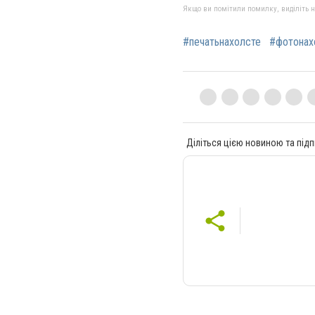
Якщо ви помітили помилку, виділіть нео
#печатьнахолсте
#фотонах
Діліться цією новиною та підп