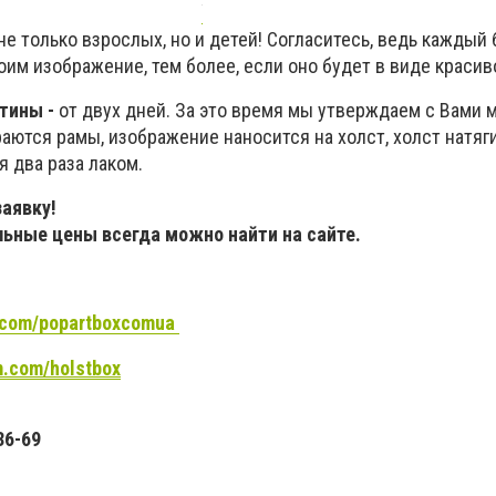
не только взрослых, но и детей! Согласитесь, ведь каждый
им изображение, тем более, если оно будет в виде красив
ртины -
от двух дней. За это время мы утверждаем с Вами 
раются рамы, изображение наносится на холст, холст натяг
 два раза лаком.
заявку!
льные цены всегда можно найти на сайте.
.com/popartboxcomua
.com/holstbox
36-69