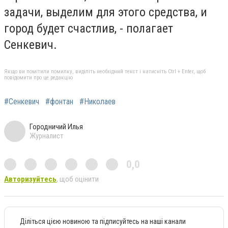
задачи, выделим для этого средства, и
город будет счастлив, - полагает
Сенкевич.
Якщо ви помітили помилку, виділіть необхідний текст і натисніть Ctrl + Enter, щоб
повідомити про це редакцію
#Сенкевич
#фонтан
#Николаев
Городничий Илья
Журналист
0,0
Авторизуйтесь
, щоб оцінити
Діліться цією новиною та підписуйтесь на наші канали