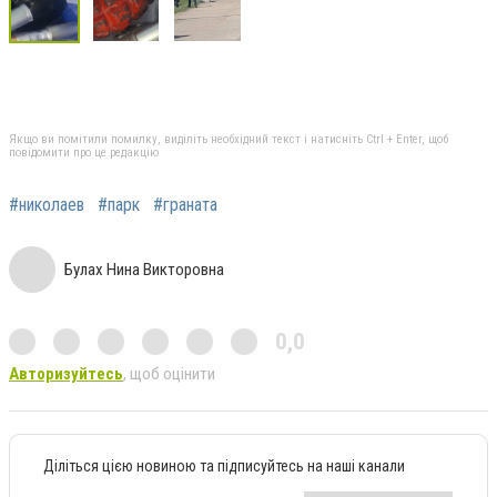
Якщо ви помітили помилку, виділіть необхідний текст і натисніть Ctrl + Enter, щоб
повідомити про це редакцію
#николаев
#парк
#граната
Булах Нина Викторовна
0,0
Авторизуйтесь
, щоб оцінити
Діліться цією новиною та підписуйтесь на наші канали