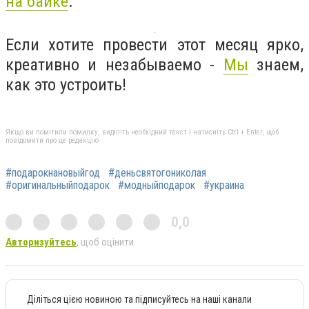
на байке
.
Если хотите провести этот месяц ярко,
креативно и незабываемо -
Мы
знаем,
как это устроить!
Якщо ви помітили помилку, виділіть необхідний текст і натисніть Ctrl + Enter, щоб
повідомити про це редакцію
#подарокнановыйгод
#деньсвятогониколая
#оригинальныйподарок
#модныйподарок
#украина
0,0
Авторизуйтесь
, щоб оцінити
Діліться цією новиною та підписуйтесь на наші канали