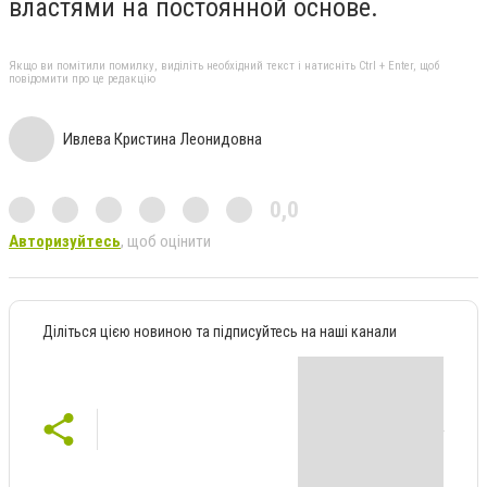
властями на постоянной основе.
Якщо ви помітили помилку, виділіть необхідний текст і натисніть Ctrl + Enter, щоб
повідомити про це редакцію
Ивлева Кристина Леонидовна
0,0
Авторизуйтесь
, щоб оцінити
Діліться цією новиною та підписуйтесь на наші канали