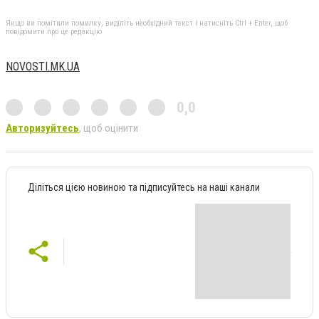
Якщо ви помітили помилку, виділіть необхідний текст і натисніть Ctrl + Enter, щоб
повідомити про це редакцію
NOVOSTI.MK.UA
0,0
Авторизуйтесь
, щоб оцінити
Діліться цією новиною та підписуйтесь на наші канали