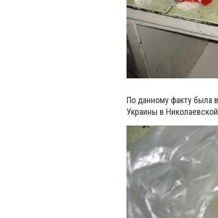
По данному факту был
а
в
Украины в Николаевской