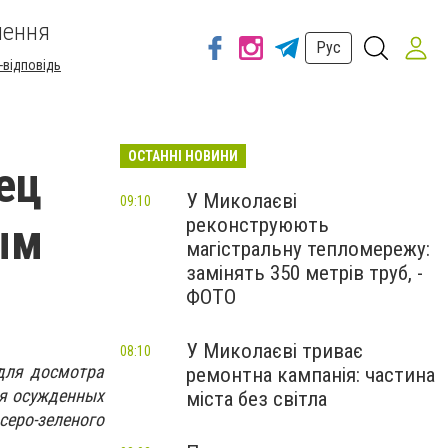
шення
Рус
-відповідь
ОСТАННІ НОВИНИ
ец
У Миколаєві
09:10
реконструюють
ым
магістральну тепломережу:
замінять 350 метрів труб, -
ФОТО
У Миколаєві триває
08:10
 для
досмотра
ремонтна кампанія: частина
я осужденных
міста без світла
серо-зеленого