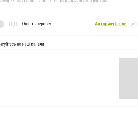
бхідний текст і натисніть Ctrl + Enter, щоб повідомити про це редакцію
0,0
Оцініть першим
Авторизуйтесь
, щоб
исуйтесь на наші канали