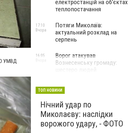
електростанцій на об'єктах
теплопостачання
Потяги Миколаїв:
17:10
Вчора
актуальний розклад на
серпень
Ворог атакував
16:05
РО УМВД
Вчора
Вознесенську громаду:
шестеро людей
постраждали
ТОП НОВИНИ
Нічний удар по
Миколаєву: наслідки
ворожого удару, - ФОТО