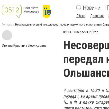
Новини
Афіша
Дозвілля
Головна
Несовершеннолетний николаевец передал наркотики заключенным Ольш
09:23, 10 вересня 2012 р.
Несоверш
Ивлева Кристина Леонидовна
передал 
Ольшанск
4 сентября
в 16:30 в 
передач, во время пров
Ч., и Ф. в пачке сигаре
цвета растительного пр