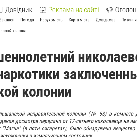
Довідник
Реклама на сайті
Оголо
Вакансії
Погода
Нерухомість
Карта міста
Довідкова
Питання
анской колонии
еннолетний николаев
наркотики заключенн
ой колонии
Ольшанск
ой
исправительной колонии (№ 53)
в комнате
едения
досмотра
передачи от 17-летнего николаевца
на им
т "Магна" (в пяти сигаретах), было обнаружено вещество 
оисхождения в измельченном состоянии.