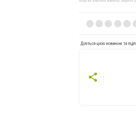
Якщо ви помітили помилку, виділіть нео
Діліться цією новиною та підп