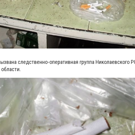
ызван
а
следственно-оперативная группа Николаевского 
 области.