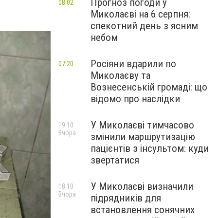
Прогноз погоди у
08:02
Миколаєві на 6 серпня:
спекотний день з ясним
небом
Росіяни вдарили по
07:20
Миколаєву та
Вознесенській громаді: що
відомо про наслідки
У Миколаєві тимчасово
19:10
Вчора
змінили маршрутизацію
пацієнтів з інсультом: куди
звертатися
У Миколаєві визначили
18:10
Вчора
підрядників для
встановлення сонячних