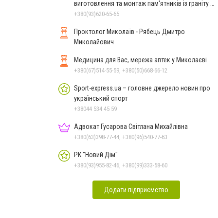
виготовлення та монтаж пам'ятників із граніту в
Миколаєві
+380(93)620-65-65
Проктолог Миколаїв - Рябець Дмитро
Миколайович
Медицина для Вас, мережа аптек у Миколаєві
+380(67)514-55-59, +380(50)668-66-12
Sport-express.ua – головне джерело новин про
український спорт
+38044 534 45 59
Адвокат Гусарова Світлана Михайлівна
+380(63)398-77-44, +380(96)540-77-63
РК "Новий Дім"
+380(93)955-82-46, +380(99)333-58-60
Додати підприємство