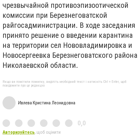
чрезвычайной противоэпизоотической
комиссии при Березнеговатской
райгосадминистрации.
В ходе заседания
принято решение о введении карантина
на территории сел Нововладимировка и
Новосергеевка Березнеговатского района
Николаевской области.
Якщо ви помітили помилку, виділіть необхідний текст і натисніть Ctrl + Enter, щоб
повідомити про це редакцію
Ивлева Кристина Леонидовна
0,0
Авторизуйтесь
, щоб оцінити