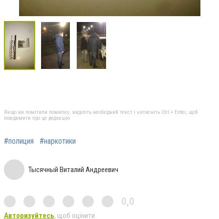
Якщо ви помітили помилку, виділіть необхідний текст і натисніть Ctrl + Enter, щоб
повідомити про це редакцію
#полиция
#наркотики
Тысячный Виталий Андреевич
0,0
Авторизуйтесь
, щоб оцінити