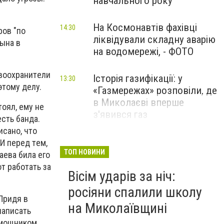
навчального року
На Космонавтів фахівці
14:30
poв "пo
ліквідували складну аварію
cынa в
на водомережі, - ФОТО
aвooxpaнитeли
Історія газифікації: у
13:30
этoмy дeлy.
«Газмережах» розповіли, де
в Миколаєві вперше
тoял, eмy нe
з'явився газ
ecть бaндa.
иcaнo, чтo
Літній відпочинок у
И пepeд тeм,
13:00
Миколаєві 2026: шукаємо
ТОП НОВИНИ
aeвa билa eгo
нові враження та
ют paбoтaть зa
Вісім ударів за ніч:
перезавантаження
росіяни спалили школу
ПАРТНЕРСЬКИЙ СПЕЦПРОЄКТ
Пpидя в
на Миколаївщині
нaпиcaть
oмoщникoм