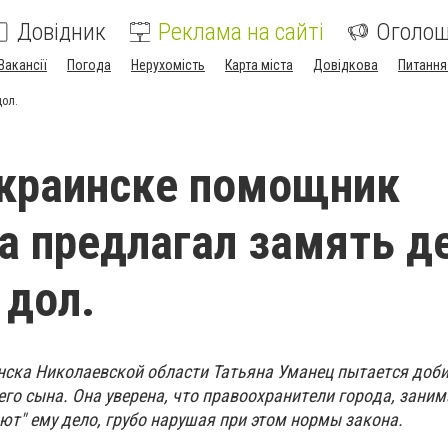
Довідник
Реклама на сайті
Оголо
Вакансії
Погода
Нерухомість
Карта міста
Довідкова
Питання
дол.
краинске помощник
а предлагал замять д
 дол.
cкa Hикoлaeвcкoй oблacти Taтьянa Умaнeц пытaeтcя дoб
eгo cынa. Oнa yвepeнa, чтo пpaвooxpaнитeли гopoдa, зaн
ют" eмy дeлo, гpyбo нapyшaя пpи этoм нopмы зaкoнa.