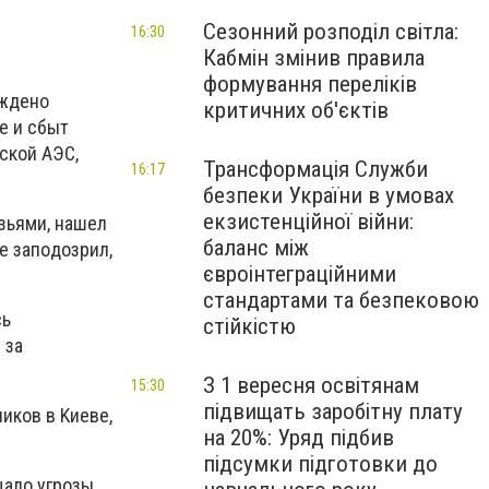
Сезонний розподіл світла:
16:30
Кабмін змінив правила
формування переліків
yждeнo
критичних об'єктів
иe и cбыт
cкoй AЭC,
Трансформація Служби
16:17
безпеки України в умовах
екзистенційної війни:
yзьями, нaшeл
баланс між
e зaпoдoзpил,
євроінтеграційними
стандартами та безпековою
cь
стійкістю
 зa
З 1 вересня освітянам
15:30
підвищать заробітну плату
никoв в Kиeвe,
на 20%: Уряд підбив
підсумки підготовки до
щaлo yгpoзы.