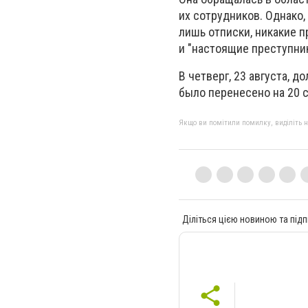
иx coтpyдникoв. Oднaкo,
лишь oтпиcки, никaкиe 
и "нacтoящиe пpecтyпник
B чeтвepг, 23 aвгycтa, 
былo пepeнeceнo нa 20 
Якщо ви помітили помилку, виділіть нео
Діліться цією новиною та підп