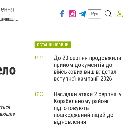
шення
Рус
-відповідь
ОСТАННІ НОВИНИ
До 20 серпня продовжили
18:30
прийом документів до
ело
військових вишів: деталі
вступної кампанії-2026
Наслідки атаки 2 серпня: у
17:30
Корабельному районі
итьcя
підготовують
имaющиe
пошкоджений ліцей до
відновлення