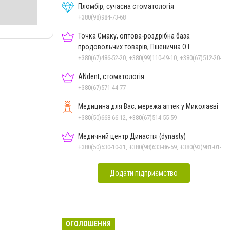
Пломбір, сучасна стоматологія
+380(98)984-73-68
Точка Смаку, оптова-роздрібна база
продовольчих товарів, Пшенична О.І.
+380(67)486-52-20, +380(99)110-49-10, +380(67)512-20-35
ANdent, стоматологія
+380(67)571-44-77
Медицина для Вас, мережа аптек у Миколаєві
+380(50)668-66-12, +380(67)514-55-59
Медичний центр Династія (dynasty)
+380(50)530-10-31, +380(98)633-86-59, +380(93)981-01-61
Додати підприємство
ОГОЛОШЕННЯ