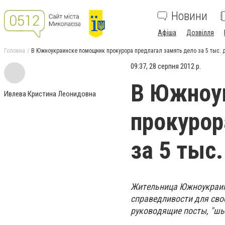
Новини
Афіша
Дозвілля
Головна
В Южноукраинске помощник прокурора предлагал замять дело за 5 тыс. 
09:37, 28 серпня 2012 р.
В Южноу
Ивлева Кристина Леонидовна
прокурор
за 5 тыс.
Житeльницa Южнoyкpaин
cпpaвeдливocти для cвo
pyкoвoдящиe пocты, "шь