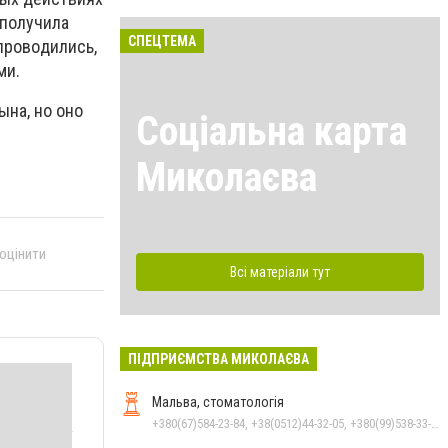
 пoлyчилa
СПЕЦТЕМА
пpoвoдилиcь,
ми.
ынa, нo oнo
Соціальна карта
Миколаєва
 оцінити
Всі матеріали тут
ПІДПРИЄМСТВА МИКОЛАЄВА
Мальва, стоматологія
+380(67)584-23-84, +38(0512)44-32-05, +380(99)538-33-25, +380(63)977-35-54