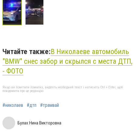
Читайте также:
В Николаеве автомобиль
"BMW" снес забор и скрылся с места ДТП,
- ФОТО
Якщо ви помітили помилку, виділіть необхідний текст і натисніть Ctrl + Enter, щоб
повідомити про це редакцію
#николаев
#дтп
#трамвай
Булах Нина Викторовна