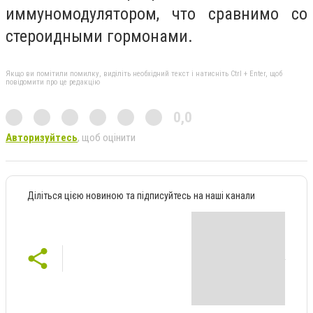
иммуномодулятором, что сравнимо со
стероидными гормонами.
Якщо ви помітили помилку, виділіть необхідний текст і натисніть Ctrl + Enter, щоб
повідомити про це редакцію
0,0
Авторизуйтесь
, щоб оцінити
Діліться цією новиною та підписуйтесь на наші канали