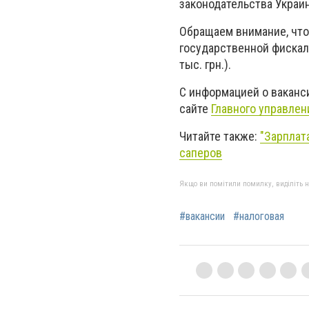
законодательства Украи
Обращаем внимание, что
государственной фискал
тыс. грн.).
С информацией о ваканси
сайте
Главного управлен
Читайте также:
"Зарплат
саперов
Якщо ви помітили помилку, виділіть нео
#вакансии
#налоговая