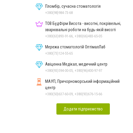
Пломбір, сучасна стоматологія
+380(98)984-73-68
ТОВ БудФірм Висота - висотні, покрівельні,
зварювальні роботи на будь-якій висоті
+380(63)893-91-66, +380(66)483-65-05
Мережа стоматологій ОптімалЛаб
+380(73)124-55-65
Авіценна Медікал, медичний центр
+380(93)594-00-05, +380(96)400-97-97
МАУП, Причорноморський інформаційний
центр
+380(50)637-60-09, +380(93)676-15-66
Додати підприємство