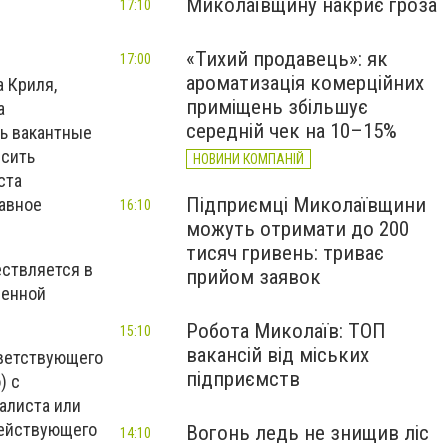
Миколаївщину накриє гроза
17:10
«Тихий продавець»: як
17:00
ароматизація комерційних
а Криля,
приміщень збільшує
а
середній чек на 10–15%
ть вакантные
ысить
НОВИНИ КОМПАНІЙ
ста
Підприємці Миколаївщини
лавное
16:10
можуть отримати до 200
тисяч гривень: триває
ествляется в
прийом заявок
венной
Робота Миколаїв: ТОП
15:10
вакансій від міських
тветствующего
підприємств
) с
алиста или
действующего
Вогонь ледь не знищив ліс
14:10