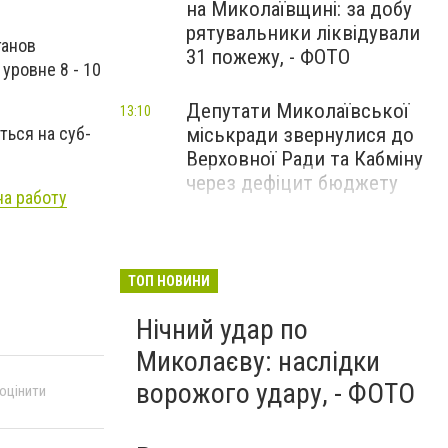
на Миколаївщині: за добу
рятувальники ліквідували
ганов
31 пожежу, - ФОТО
уровне 8 - 10
Депутати Миколаївської
13:10
міськради звернулися до
ться на суб-
Верховної Ради та Кабміну
через дефіцит бюджету
на работу
ТОП НОВИНИ
Нічний удар по
Миколаєву: наслідки
ворожого удару, - ФОТО
 оцінити