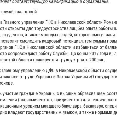
 имеют соответствующую квалификацию и образование.
-служба налоговой.
ка Главного управления ГФС в Николаевской области Роман
сти открыты для трудоустройства лиц без опыта работы н
, студентов, а также молодых людей, которые смогут заня
о позволит омолодить кадровый потенциал, тем самым пов
рганов ГФС в Николаевской области и избавиться от балла
сто сопровождают работу Службы. До конца 2017 года в Г
аевской области планируется трудоустроить 200 лиц.
 к Главному управлению ДФС в Николаевской области осущ
м законов о труде Украины и Закона Украины «О государст
основе.
ть участие граждане Украины с высшим образованием соо
емления (экономического, юридического или технического
кационным уровнем младшего бакалавра, бакалавра, специ
одно владеют государственным языком, а также нормами 