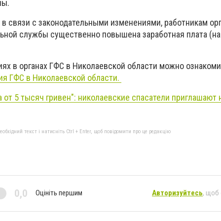
ны.
 в связи с законодательными изменениями, работникам ор
ьной службы существенно повышена заработная плата (на 
ях в органах ГФС в Николаевской области можно ознакоми
ия ГФС в Николаевской области.
а от 5 тысяч гривен": николаевские спасатели приглашают 
бхідний текст і натисніть Ctrl + Enter, щоб повідомити про це редакцію
0,0
Оцініть першим
Авторизуйтесь
, щоб