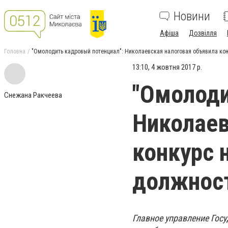
Новини
Афіша
Дозвілля
Головна
"Омолодить кадровый потенциал": Николаевская налоговая объявила кон
13:10, 4 жовтня 2017 р.
"Омолоди
Снежана Ракчеева
Николаев
конкурс 
должнос
Главное управление Гос