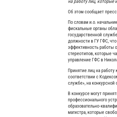
на работу лиц, которые
Об этом сообщает пресс
По словам и.о. начальни
фискальные органы обла
государственной службе
должности в ГУ ГФС, чт
эффективность работы о
стереотипов, которые ча
управление ГФС в Никол
Принятие лиц на работу
соответствии с Кодексо
службе», на конкурсной 
В конкурсе могут приня
профессионального устр
образовательно-квалифи
магистра, которые своб