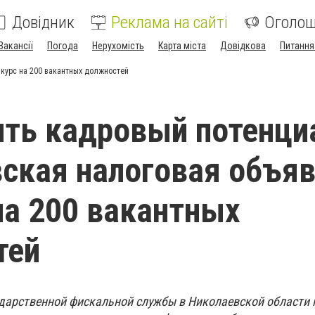
Довідник
Реклама на сайті
Оголо
Вакансії
Погода
Нерухомість
Карта міста
Довідкова
Питання
курс на 200 вакантных должностей
ть кадровый потенциа
ская налоговая объя
на 200 вакантных
тей
ударственной фискальной службы в Николаевской области