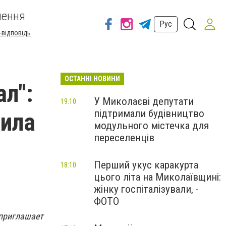
шення
Рус
-відповідь
ОСТАННІ НОВИНИ
л":
У Миколаєві депутати
19:10
підтримали будівництво
вила
модульного містечка для
переселенців
Перший укус каракурта
18:10
цього літа на Миколаївщині:
жінку госпіталізували, -
ФОТО
 приглашает