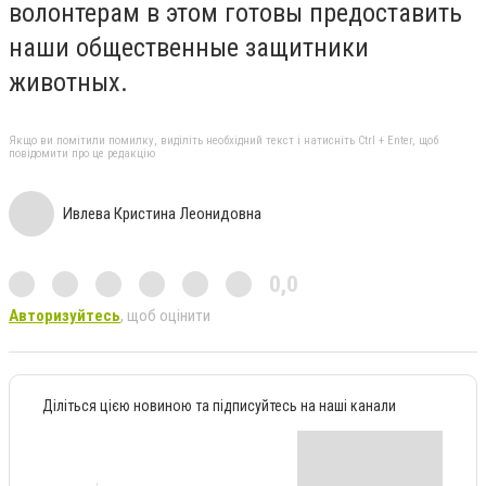
волонтерам в этом готовы предоставить
наши общественные защитники
животных.
Якщо ви помітили помилку, виділіть необхідний текст і натисніть Ctrl + Enter, щоб
повідомити про це редакцію
Ивлева Кристина Леонидовна
0,0
Авторизуйтесь
, щоб оцінити
Діліться цією новиною та підписуйтесь на наші канали