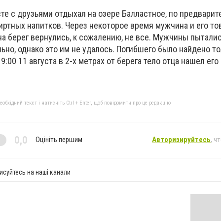
сте с друзьями отдыхал на озере Балластное, по предвари
пиртных напитков.
Через некоторое время мужчина и его т
на берег вернулись, к сожалению, не все.
Мужчины пыталис
но, однако это им не удалось.
Погибшего было найдено то
:00 11 августа в 2-х метрах от берега тело отца нашел его
бхідний текст і натисніть Ctrl + Enter, щоб повідомити про це редакцію
0,0
Оцініть першим
Авторизируйтесь
, ч
исуйтесь на наші канали