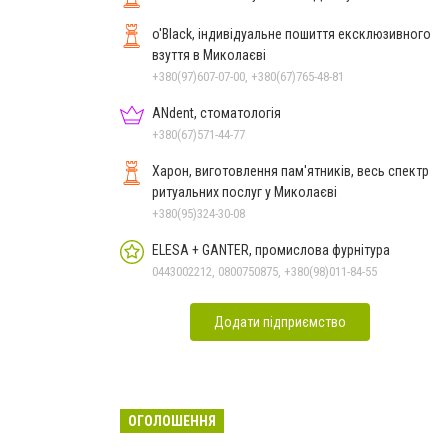
o'Black, індивідуальне пошиття ексклюзивного
взуття в Миколаєві
+380(97)607-07-00, +380(67)765-48-81
ANdent, стоматологія
+380(67)571-44-77
Харон, виготовлення пам'ятників, весь спектр
ритуальних послуг у Миколаєві
+380(95)324-30-08
ELESA + GANTER, промислова фурнітура
0443002212, 0800750875, +380(98)011-84-55
Додати підприємство
ОГОЛОШЕННЯ