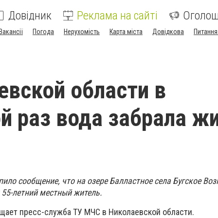
Довідник
Реклама на сайті
Оголо
Вакансії
Погода
Нерухомість
Карта міста
Довідкова
Питання
евской области в
й раз вода забрала ж
тупило сообщение, что на озере Балластное села Бугское Во
 55-летний местный житель.
бщает пресс-служба ТУ МЧС в Николаевской области.