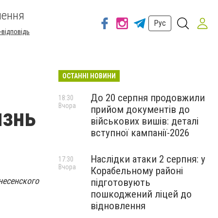
шення
Рус
-відповідь
ОСТАННІ НОВИНИ
До 20 серпня продовжили
18:30
Вчора
прийом документів до
изнь
військових вишів: деталі
вступної кампанії-2026
Наслідки атаки 2 серпня: у
17:30
Вчора
Корабельному районі
знесенского
підготовують
пошкоджений ліцей до
відновлення