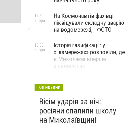
навчального року
На Космонавтів фахівці
14:30
Вчора
ліквідували складну аварію
на водомережі, - ФОТО
Історія газифікації: у
13:30
Вчора
«Газмережах» розповіли, де
в Миколаєві вперше
з'явився газ
Літній відпочинок у
13:00
Вчора
Миколаєві 2026: шукаємо
ТОП НОВИНИ
нові враження та
Вісім ударів за ніч:
перезавантаження
росіяни спалили школу
ПАРТНЕРСЬКИЙ СПЕЦПРОЄКТ
на Миколаївщині