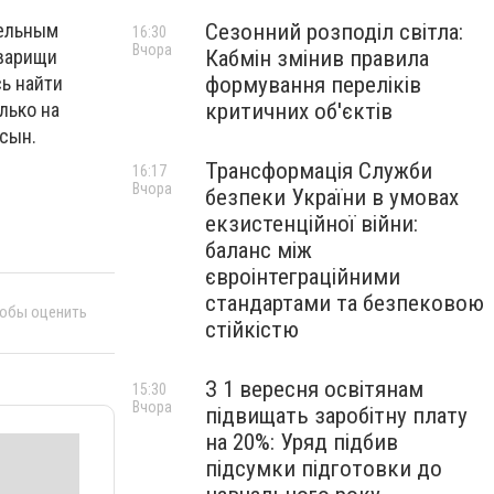
Сезонний розподіл світла:
тельным
16:30
Вчора
Кабмін змінив правила
оварищи
формування переліків
ь найти
критичних об'єктів
лько на
 сын.
Трансформація Служби
16:17
Вчора
безпеки України в умовах
екзистенційної війни:
баланс між
євроінтеграційними
стандартами та безпековою
тобы оценить
стійкістю
З 1 вересня освітянам
15:30
Вчора
підвищать заробітну плату
на 20%: Уряд підбив
підсумки підготовки до