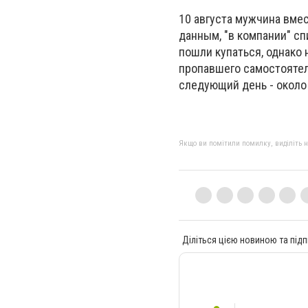
10 августа мужчина вме
данным, "в компании" с
пошли купаться, однако 
пропавшего самостоятель
следующий день - около 9
Якщо ви помітили помилку, виділіть нео
Діліться цією новиною та підп