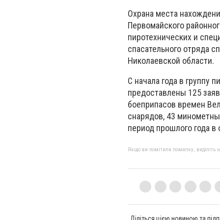
Охрана места нахождени
Первомайского районног
пиротехнических и спец
спасательного отряда с
Николаевской области.
С начала года в группу
предоставлены 125 заяво
боеприпасов времен Вел
снарядов, 43 минометные
период прошлого года в
Якщо ви помітили помилку, виділіть нео
Діліться цією новиною та підп