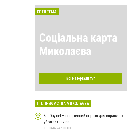
СПЕЦТЕМА
Соціальна карта
Миколаєва
Всі матеріали тут
ПІДПРИЄМСТВА МИКОЛАЄВА
FanDay.net – спортивний портал для справжніх
уболівальників
+380(44)247-13-80