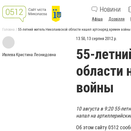
Новини
Афіша
Дозвілля
Головна
55-летний житель Николаевской области нашел артснаряд времен войны
13:50, 13 серпня 2012 р.
55-летни
Ивлева Кристина Леонидовна
области 
войны
10 августа в 9:20 55-ле
напал на артиллерийски
Об этом сайту 0512 соо