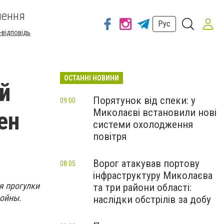
шення
Рус
-відповідь
ОСТАННІ НОВИНИ
й
Порятунок від спеки: у
09:00
Миколаєві встановили нові
ен
системи охолодження
повітря
Ворог атакував портову
08:05
інфраструктуру Миколаєва
я прогулки
та три райони області:
войны.
наслідки обстрілів за добу