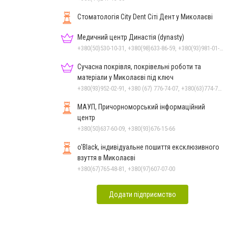
Стоматологія City Dent Сіті Дент у Миколаєві
Медичний центр Династія (dynasty)
+380(50)530-10-31, +380(98)633-86-59, +380(93)981-01-61
Сучасна покрівля, покрівельні роботи та
матеріали у Миколаєві під ключ
+380(93)952-02-91, +380 (67) 776-74-07, +380(63)774-77-47
МАУП, Причорноморський інформаційний
центр
+380(50)637-60-09, +380(93)676-15-66
o'Black, індивідуальне пошиття ексклюзивного
взуття в Миколаєві
+380(67)765-48-81, +380(97)607-07-00
Додати підприємство