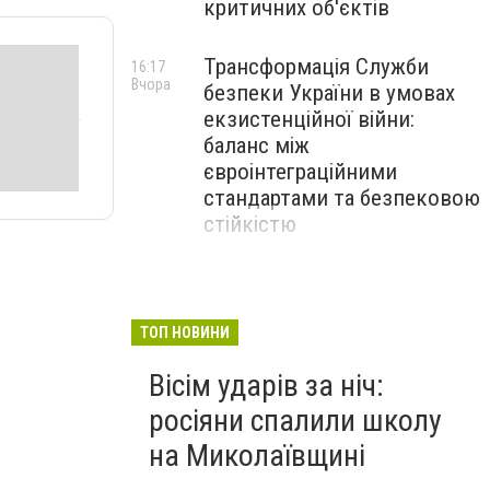
критичних об'єктів
Трансформація Служби
16:17
Вчора
безпеки України в умовах
екзистенційної війни:
баланс між
євроінтеграційними
стандартами та безпековою
стійкістю
З 1 вересня освітянам
15:30
Вчора
підвищать заробітну плату
на 20%: Уряд підбив
ТОП НОВИНИ
підсумки підготовки до
Вісім ударів за ніч:
навчального року
росіяни спалили школу
на Миколаївщині