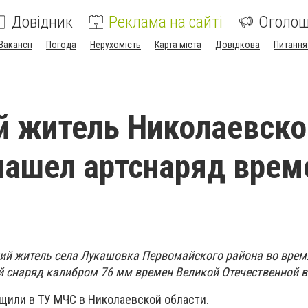
Довідник
Реклама на сайті
Оголо
Вакансії
Погода
Нерухомість
Карта міста
Довідкова
Питання
й житель Николаевско
нашел артснаряд врем
тний житель села Лукашовка Первомайского района во врем
й снаряд калибром 76 мм времен Великой Отечественной 
бщили в ТУ МЧС в Николаевской области.