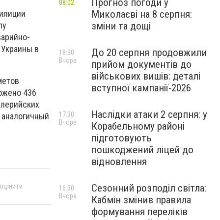
Прогноз погоди у
08:02
Миколаєві на 8 серпня:
милиции
зміни та дощі
пу
варийно-
 Украины в
До 20 серпня продовжили
18:30
Вчора
прийом документів до
військових вишів: деталі
метов
вступної кампанії-2026
ожено 436
ллерийских
Наслідки атаки 2 серпня: у
17:30
 аналогичный
Вчора
Корабельному районі
підготовують
пошкоджений ліцей до
відновлення
 оцінити
Сезонний розподіл світла:
16:30
Вчора
Кабмін змінив правила
формування переліків