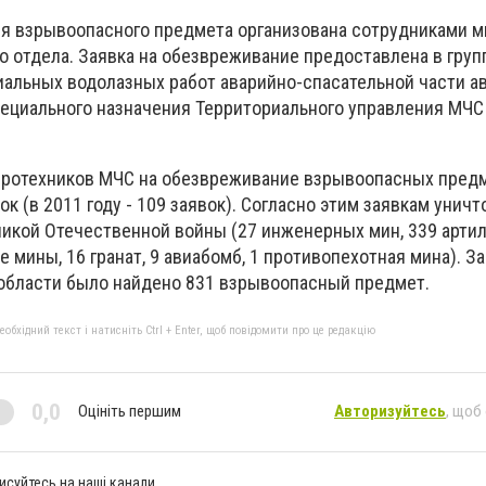
я взрывоопасного предмета организована сотрудниками 
о отдела.
Заявка на обезвреживание предоставлена в груп
иальных водолазных работ аварийно-спасательной части а
пециального назначения Территориального управления МЧС
 пиротехников МЧС на обезвреживание взрывоопасных пред
к (в 2011 году - 109 заявок).
Согласно этим заявкам уничт
икой Отечественной войны (27 инженерных мин, 339 арти
 мины, 16 гранат, 9 авиабомб, 1 противопехотная мина).
За
 области было найдено 831 взрывоопасный предмет.
бхідний текст і натисніть Ctrl + Enter, щоб повідомити про це редакцію
0,0
Оцініть першим
Авторизуйтесь
, щоб
исуйтесь на наші канали