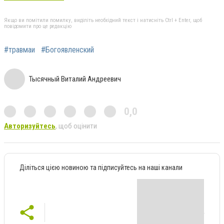
Якщо ви помітили помилку, виділіть необхідний текст і натисніть Ctrl + Enter, щоб
повідомити про це редакцію
#травмаи
#Богоявленский
Тысячный Виталий Андреевич
0,0
Авторизуйтесь
, щоб оцінити
Діліться цією новиною та підписуйтесь на наші канали