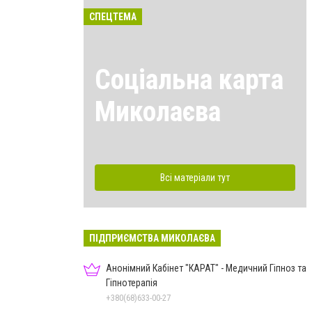
СПЕЦТЕМА
Соціальна карта
Миколаєва
Всі матеріали тут
ПІДПРИЄМСТВА МИКОЛАЄВА
Анонімний Кабінет "КАРАТ" - Медичний Гіпноз та
Гіпнотерапія
+380(68)633-00-27