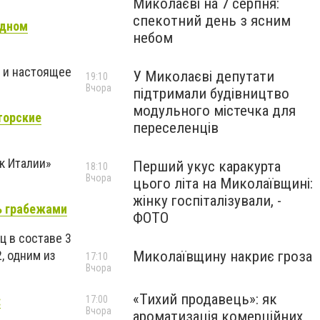
Миколаєві на 7 серпня:
спекотний день з ясним
одном
небом
е и настоящее
У Миколаєві депутати
19:10
Вчора
підтримали будівництво
модульного містечка для
торские
переселенців
к Италии»
Перший укус каракурта
18:10
Вчора
цього літа на Миколаївщині:
жінку госпіталізували, -
ь грабежами
ФОТО
ц в составе 3
, одним из
Миколаївщину накриє гроза
17:10
Вчора
«Тихий продавець»: як
:
17:00
Вчора
ароматизація комерційних