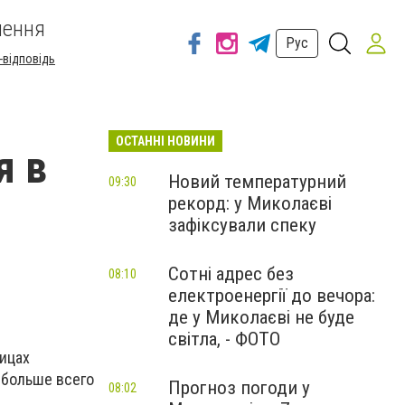
шення
Рус
-відповідь
ОСТАННІ НОВИНИ
я в
Новий температурний
09:30
рекорд: у Миколаєві
зафіксували спеку
Сотні адрес без
08:10
електроенергії до вечора:
де у Миколаєві не буде
світла, - ФОТО
ицах
 больше всего
Прогноз погоди у
08:02