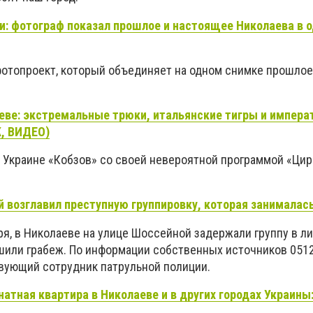
и: фотограф показал прошлое и настоящее Николаева в 
 фотопроект, который объединяет на одном снимке прошло
аеве: экстремальные трюки, итальянские тигры и импера
, ВИДЕО)
 Украине «Кобзов» со своей невероятной программой «Цир
й возглавил преступную группировку, которая занималас
бря, в Николаеве на улице Шоссейной задержали группу в ли
шили грабеж. По информации собственных источников 0512
вующий сотрудник патрульной полиции.
атная квартира в Николаеве и в других городах Украины