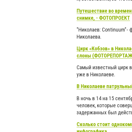
Путешествие во времен
снимке, - ФОТОПРОЕКТ
"Николаев: Continuum"-
Николаева.
Цирк «Кобзов» в Никол
слоны (ФОТОРЕПОРТАЖ
Самый известный цирк в
уже в Николаеве.
В Николаеве патрульны
В ночь в 14 на 15 сентя
человек, которые совер
задержанных был дейст
Сколько стоит однокомн
инфографика