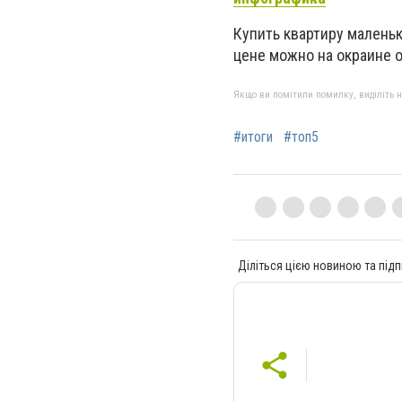
Купить квартиру малень
цене можно на окраине 
Якщо ви помітили помилку, виділіть нео
#итоги
#топ5
Діліться цією новиною та підп