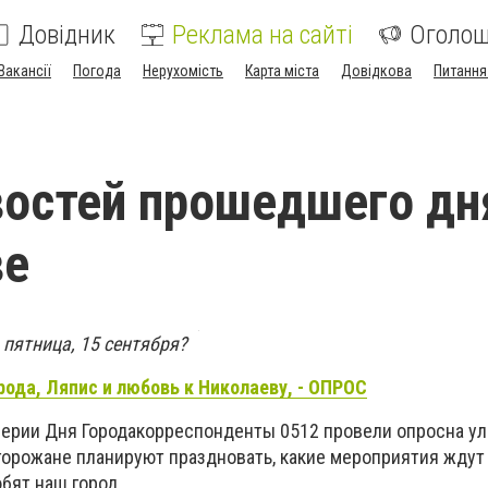
Довідник
Реклама на сайті
Оголо
Вакансії
Погода
Нерухомість
Карта міста
Довідкова
Питання
востей прошедшего дн
ве
 пятница, 15 сентября?
орода, Ляпис и любовь к Николаеву, - ОПРОС
верии Дня Городакорреспонденты 0512 провели опросна ул
 горожане планируют праздновать, какие мероприятия ждут
юбят наш город.