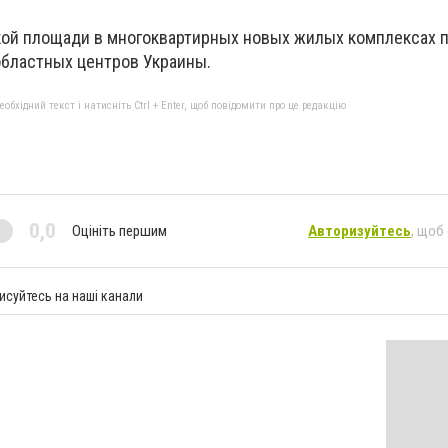
кой площади в многоквартирных новых жилых комплексах 
областных центров Украины.
бхідний текст і натисніть Ctrl + Enter, щоб повідомити про це редакцію
0,0
Оцініть першим
Авторизуйтесь
, щоб
исуйтесь на наші канали