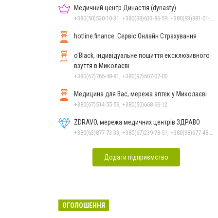
Медичний центр Династія (dynasty)
+380(50)530-10-31, +380(98)633-86-59, +380(93)981-01-61
hotline.finance: Сервіс Онлайн Страхування
o'Black, індивідуальне пошиття ексклюзивного
взуття в Миколаєві
+380(67)765-48-81, +380(97)607-07-00
Медицина для Вас, мережа аптек у Миколаєві
+380(67)514-55-59, +380(50)668-66-12
ZDRAVO, мережа медичних центрів ЗДРАВО
+380(63)877-73-33, +380(67)239-78-51, +380(98)677-48-87
Додати підприємство
ОГОЛОШЕННЯ