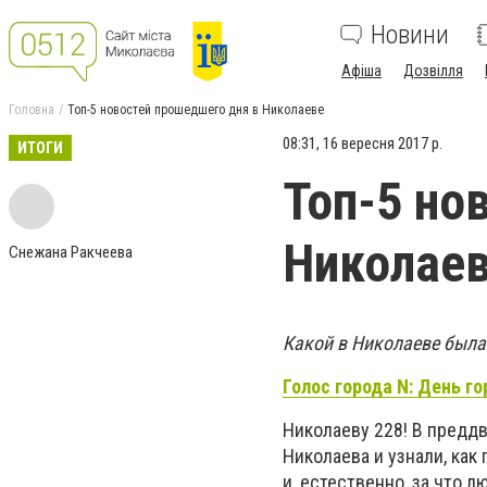
Новини
Афіша
Дозвілля
Головна
Топ-5 новостей прошедшего дня в Николаеве
08:31, 16 вересня 2017 р.
ИТОГИ
Топ-5 но
Николае
Снежана Ракчеева
Какой в Николаеве была
Голос города N: День г
Николаеву 228! В предд
Николаева и узнали, как
и, естественно, за что л