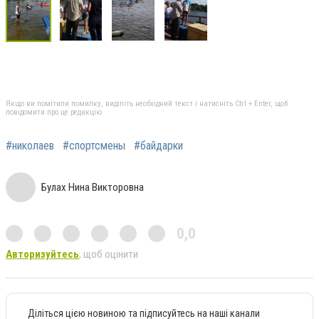
Якщо ви помітили помилку, виділіть необхідний текст і натисніть Ctrl + Enter, щоб
повідомити про це редакцію
#николаев
#спортсмены
#байдарки
Булах Нина Викторовна
0,0
Авторизуйтесь
, щоб оцінити
Діліться цією новиною та підписуйтесь на наші канали