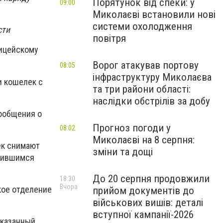
Порятунок від спеки: у
09:00
Миколаєві встановили нові
системи охолодження
сти
повітря
лицейскому
Ворог атакував портову
08:05
інфраструктуру Миколаєва
и кошелек с
та три райони області:
наслідки обстрілів за добу
сообщения о
Прогноз погоди у
08:02
Миколаєві на 8 серпня:
ек снимают
зміни та дощі
учившимся
До 20 серпня продовжили
18:30
Вчора
ое отделение
прийом документів до
військових вишів: деталі
вступної кампанії-2026
указанный