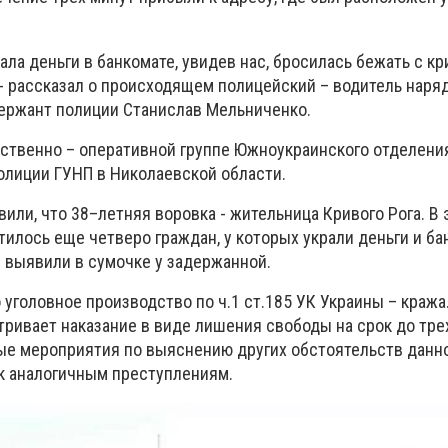
ла деньги в банкомате, увидев нас, бросилась бежать с кр
!»,- рассказал о происходящем полицейский – водитель наря
ержант полиции Станислав Мельниченко.
ственно – оперативной группе Южноукраинского отделени
олиции ГУНП в Николаевской области.
или, что 38–летняя воровка - жительница Кривого Рога. В 
илось еще четверо граждан, у которых украли деньги и ба
е выявили в сумочке у задержанной.
 уголовное производство по ч.1 ст.185 УК Украины – кража
ривает наказание в виде лишения свободы на срок до трех
е мероприятия по выяснению других обстоятельств данно
к аналогичным преступлениям.