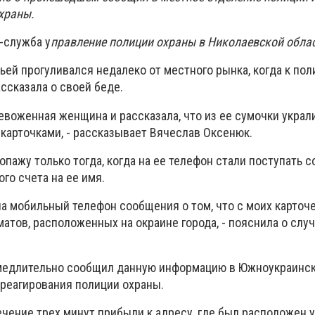
храны.
-служба у
правление полиции охраны в Николаевской обла
ьей прогуливался недалеко от местного рынка, когда к по
ссказала о своей беде.
евоженная женщина и рассказала, что из ее сумочки украл
карточками, - рассказывает Вячеслав Оксенюк.
пажу только тогда, когда на ее телефон стали поступать 
ого счета на ее имя.
на мобильный телефон сообщения о том, что с моих карточ
матов, расположенных на окраине города, - пояснила о сл
медлительно сообщил данную информацию в Южноукраинск
 реагирования полиции охраны.
ечение трех минут прибыли к адресу, где был расположен 