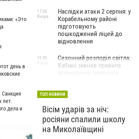
Наслідки атаки 2 серпня: у
17:30
Вчора
Корабельному районі
иками: «Это
підготовують
да
пошкоджений ліцей до
відновлення
я
Сезонний розподіл світла:
16:30
Вчора
Кабмін змінив правила
этот день в
формування переліків
нковские
критичних об'єктів
. Санкция
ТОП НОВИНИ
 лет.
Вісім ударів за ніч:
го дела и
росіяни спалили школу
на Миколаївщині