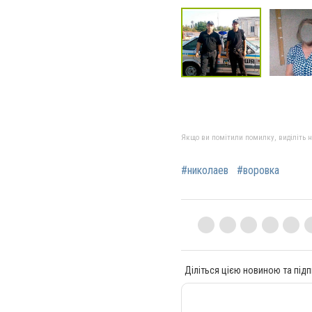
Якщо ви помітили помилку, виділіть нео
#николаев
#воровка
Діліться цією новиною та підп