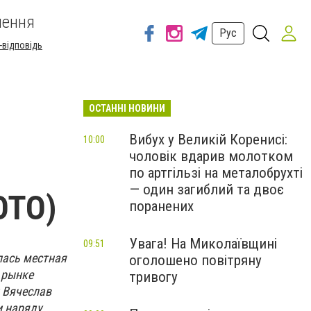
шення
Рус
-відповідь
ОСТАННІ НОВИНИ
Вибух у Великій Коренисі:
10:00
чоловік вдарив молотком
по артгільзі на металобрухті
— один загиблий та двоє
ОТО)
поранених
Увага! На Миколаївщині
09:51
лась местная
оголошено повітряну
 рынке
тривогу
 Вячеслав
и наряду