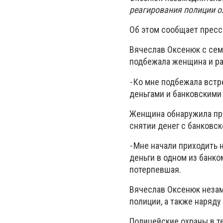
реагирования полиции о
Об этом сообщает пресс
Вячеслав Оксенюк с сем
подбежала женщина и ра
-
Ко мне подбежала встр
деньгами и банковскими 
Женщина обнаружила про
снятии денег с банковск
-
Мне начали приходить 
деньги в одном из банко
потерпевшая.
Вячеслав Оксенюк неза
полиции, а также наряду
Полицейские охраны в т