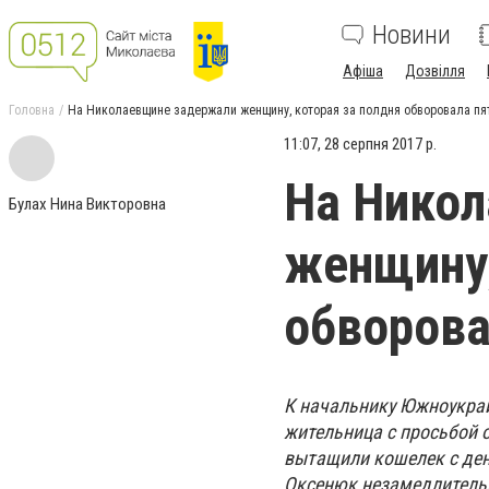
Новини
Афіша
Дозвілля
Головна
На Николаевщине задержали женщину, которая за полдня обворовала п
11:07, 28 серпня 2017 р.
На Нико
Булах Нина Викторовна
женщину,
обворова
К начальнику Южноукра
жительница с просьбой 
вытащили кошелек с де
Оксенюк незамедлительн