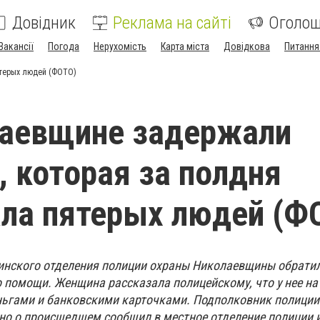
Довідник
Реклама на сайті
Оголо
Вакансії
Погода
Нерухомість
Карта міста
Довідкова
Питання
ятерых людей (ФОТО)
лаевщине задержали
 которая за полдня
ла пятерых людей (Ф
инского отделения полиции охраны Николаевщины обрати
о помощи. Женщина рассказала полицейскому, что у нее на
ньгами и банковскими карточками. Подполковник полиции
о о происшедшем сообщил в местное отделение полиции 