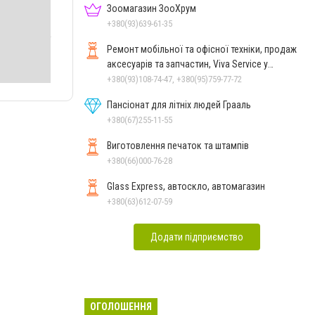
Зоомагазин ЗооХрум
+380(93)639-61-35
Ремонт мобільної та офісної техніки, продаж
аксесуарів та запчастин, Viva Service у
Миколаєві
+380(93)108-74-47, +380(95)759-77-72
Пансіонат для літніх людей Грааль
+380(67)255-11-55
Виготовлення печаток та штампів
+380(66)000-76-28
Glass Express, автоскло, автомагазин
+380(63)612-07-59
Додати підприємство
ОГОЛОШЕННЯ