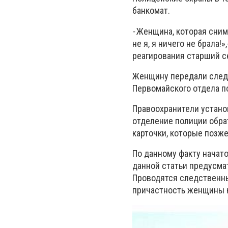
банкомат.
-
Женщина, которая снима
не я, я ничего не брала
реагирования старший с
Женщину передали след
Первомайского отдела п
Правоохранители установ
отделение полиции обрат
карточки, которые позж
По данному факту начато
данной статьи предусмат
Проводятся следственны
причастность женщины 