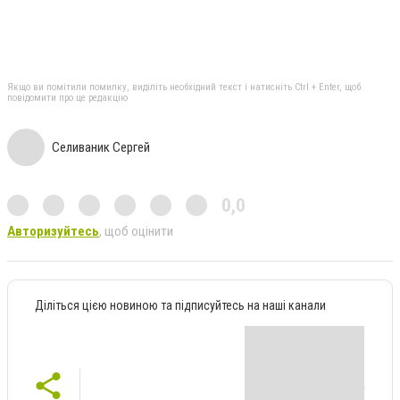
Якщо ви помітили помилку, виділіть необхідний текст і натисніть Ctrl + Enter, щоб
повідомити про це редакцію
Селиваник Сергей
0,0
Авторизуйтесь
, щоб оцінити
Діліться цією новиною та підписуйтесь на наші канали