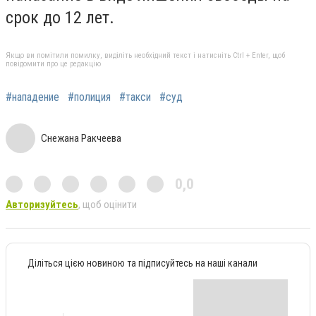
срок до 12 лет.
Якщо ви помітили помилку, виділіть необхідний текст і натисніть Ctrl + Enter, щоб
повідомити про це редакцію
#нападение
#полиция
#такси
#суд
Снежана Ракчеева
0,0
Авторизуйтесь
, щоб оцінити
Діліться цією новиною та підписуйтесь на наші канали