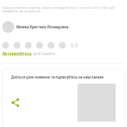
Якщо ви помітили помилку, виділіть необхідний текст і натисніть Ctrl + Enter, щоб
повідомити про це редакцію
Ивлева Кристина Леонидовна
0,0
Авторизуйтесь
, щоб оцінити
Діліться цією новиною та підписуйтесь на наші канали