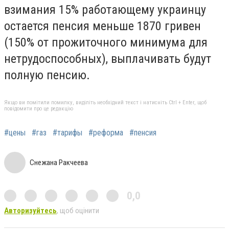
взимания 15% работающему украинцу
остается пенсия меньше 1870 гривен
(150% от прожиточного минимума для
нетрудоспособных), выплачивать будут
полную пенсию.
Якщо ви помітили помилку, виділіть необхідний текст і натисніть Ctrl + Enter, щоб
повідомити про це редакцію
#цены
#газ
#тарифы
#реформа
#пенсия
Снежана Ракчеева
0,0
Авторизуйтесь
, щоб оцінити