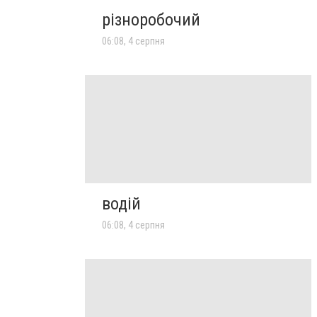
різноробочий
06:08, 4 серпня
водій
06:08, 4 серпня