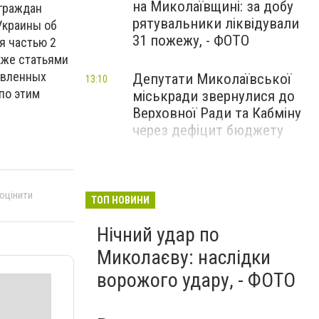
на Миколаївщині: за добу
 граждан
рятувальники ліквідували
Украины об
31 пожежу, - ФОТО
я частью 2
кже статьями
овленных
Депутати Миколаївської
13:10
по этим
міськради звернулися до
Верховної Ради та Кабміну
через дефіцит бюджету
 оцінити
ТОП НОВИНИ
Нічний удар по
Миколаєву: наслідки
ворожого удару, - ФОТО