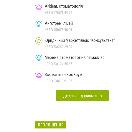
ANdent, стоматологія
+380(67)571-44-77
Ангстрем, ліцей
+380(95)678-90-03
Юридичний Маркетплейс "Консультант"
+380(73)260-29-94
Мережа стоматологій ОптімалЛаб
+380(73)124-55-65
Зоомагазин ЗооХрум
+380(93)639-61-35
Додати підприємство
ОГОЛОШЕННЯ