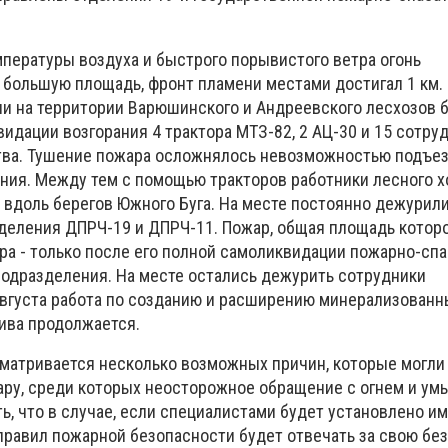
пературы воздуха и быстрого порывистого ветра огонь
 большую площадь, фронт пламени местами достигал 1 км.
и на территории Варюшинского и Андреевского лесхозов 
идации возгорания 4 трактора МТЗ-82, 2 АЦ-30 и 15 сотру
тва.
Тушение пожара осложнялось невозможностью подъе
ания.
Между тем с помощью тракторов работники лесного х
вдоль берегов Южного Буга.
На месте постоянно дежурили
тделения ДПРЧ-19 и ДПРЧ-11.
Пожар, общая площадь которо
тра - только после его полной самоликвидации пожарно-сп
подразделения.
На месте остались дежурить сотрудники
августа работа по созданию и расширению минерализованн
ива продолжается.
матривается несколько возможных причин, которые могли
ару, среди которых неосторожное обращение с огнем и у
ь, что в случае, если специалистами будет установлено и
 правил пожарной безопасности будет отвечать за свою бе