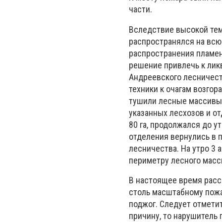
части.
Вследствие высокой тем
распространялся на всю
распространения пламен
решение привлечь к ликв
Андреевского лесничес
техники к очагам возгор
тушили лесные массивы 
указанных лесхозов и о
80 га, продолжался до у
отделения вернулись в 
лесничества.
На утро 3 
периметру лесного масс
В настоящее время расс
столь масштабному пож
поджог. Следует отметит
причину, то нарушитель