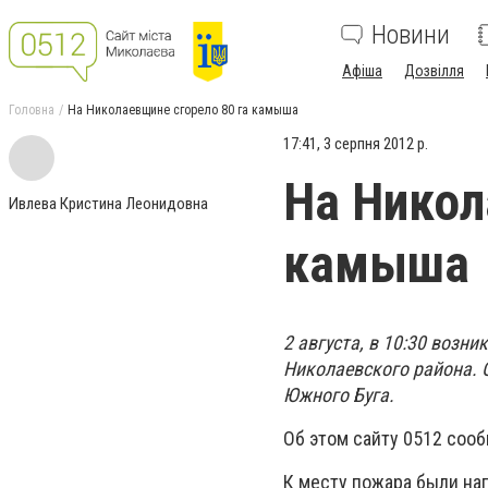
Новини
Афіша
Дозвілля
Головна
На Николаевщине сгорело 80 га камыша
17:41, 3 серпня 2012 р.
На Никол
Ивлева Кристина Леонидовна
камыша
2 августа, в 10:30 возн
Николаевского района. О
Южного Буга.
Об этом сайту 0512 соо
К месту пожара были на