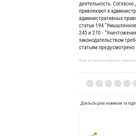
деятельность. Согласно
привлекают к администр
административных право
статьи 194 "Умышленное
245 и 270 - "Уничтожен
законодательством треб
статьям предусмотрено 
Якщо ви помітили помилку, виділіть нео
Діліться цією новиною та підп