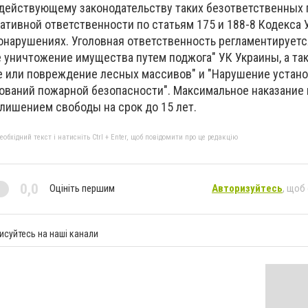
 действующему законодательству таких безответственных
ативной ответственности по статьям 175 и 188-8 Кодекса 
нарушениях. Уголовная ответственность регламентируетс
 уничтожение имущества путем поджога" УК Украины, а та
ие или повреждение лесных массивов" и "Нарушение устан
ований пожарной безопасности". Максимальное наказание 
лишением свободы на срок до 15 лет.
бхідний текст і натисніть Ctrl + Enter, щоб повідомити про це редакцію
0,0
Оцініть першим
Авторизуйтесь
, щоб
исуйтесь на наші канали