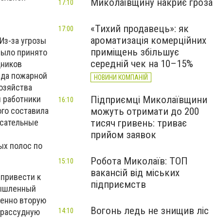
Миколаївщину накриє гроза
17:10
«Тихий продавець»: як
17:00
ароматизація комерційних
Из-за угрозы
приміщень збільшує
было принято
середній чек на 10–15%
дников
зда пожарной
НОВИНИ КОМПАНІЙ
озяйства
 работники
Підприємці Миколаївщини
16:10
го составила
можуть отримати до 200
асательные
тисяч гривень: триває
прийом заявок
ых полос по
Робота Миколаїв: ТОП
15:10
вакансій від міських
 привести к
підприємств
мышленный
менно вторую
Вогонь ледь не знищив ліс
зрассудную
14:10