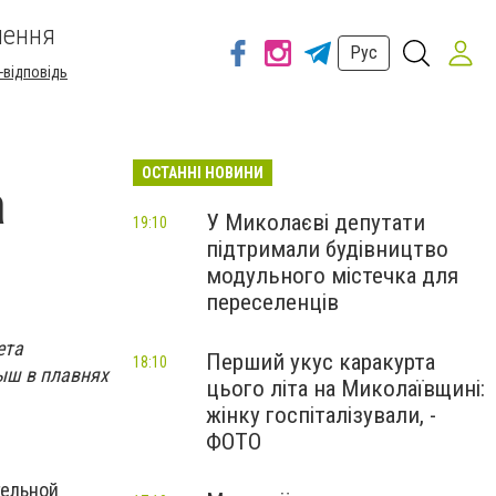
шення
Рус
-відповідь
ОСТАННІ НОВИНИ
а
У Миколаєві депутати
19:10
підтримали будівництво
модульного містечка для
переселенців
ета
Перший укус каракурта
18:10
мыш в плавнях
цього літа на Миколаївщині:
жінку госпіталізували, -
ФОТО
тельной