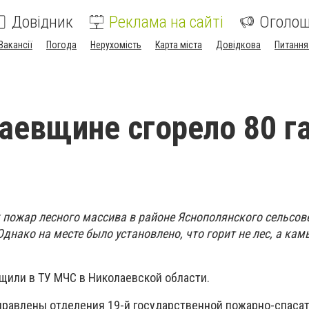
Довідник
Реклама на сайті
Оголо
Вакансії
Погода
Нерухомість
Карта міста
Довідкова
Питання
аевщине сгорело 80 г
ик пожар лесного массива в районе Яснополянского сельсов
днако на месте было установлено, что горит не лес, а ка
бщили в ТУ МЧС в Николаевской области.
правлены отделения 19-й государственной пожарно-спаса