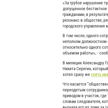
«За грубое нарушение т
допущенное бестактное 
гражданами, в результа
резонанс в обществе, р
городского управления 
В том числе, одного сот
неполном должностном с
относительно одного со
объемом работы», - соо
В милиции Александру Г
Никита Серегин, которы
хотел сразу же
снять кв
Что касается "обществе
переодетым сотрудником
приводом в участок, где
словам следователя, кот
выгнала его из дому за т