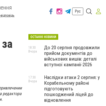
шення
Рус
-відповідь
ОСТАННІ НОВИНИ
 за
До 20 серпня продовжили
18:30
Вчора
прийом документів до
військових вишів: деталі
вступної кампанії-2026
Наслідки атаки 2 серпня: у
17:30
Вчора
Корабельному районі
привлечении
підготовують
а редактора
пошкоджений ліцей до
и.
відновлення