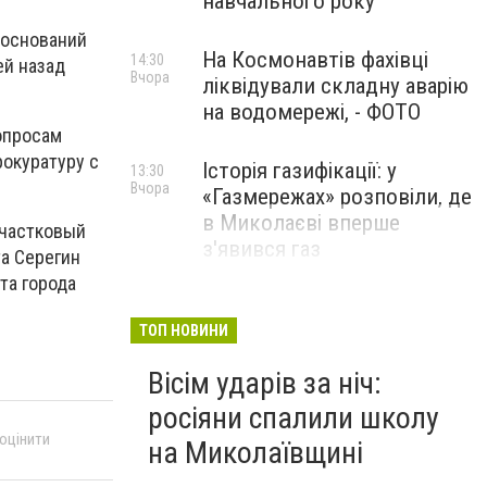
навчального року
 оснований
На Космонавтів фахівці
14:30
ей назад
Вчора
ліквідували складну аварію
на водомережі, - ФОТО
вопросам
окуратуру с
Історія газифікації: у
13:30
Вчора
«Газмережах» розповіли, де
в Миколаєві вперше
участковый
з'явився газ
а Серегин
та города
Літній відпочинок у
13:00
Вчора
Миколаєві 2026: шукаємо
ТОП НОВИНИ
нові враження та
Вісім ударів за ніч:
перезавантаження
росіяни спалили школу
ПАРТНЕРСЬКИЙ СПЕЦПРОЄКТ
 оцінити
на Миколаївщині