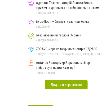
Адвокат Толпекін Андрій Анатолійович,
юридична допомога по військовим та іншим
справам
+380(66)903-68-17
Блок-Пост — більярд, квартири, банкет
0662962164
Блік - новинний таблоїд України
+380(99)489-93-31
ZDRAVO, мережа медичних центрів ЗДРАВО
+380(63)877-73-33, +380(67)239-78-51, +380(98)677-48-87
Антаков Володимир Борисович, лікар-
нейрохірург вищої категорії
+380679765388
Додати підприємство