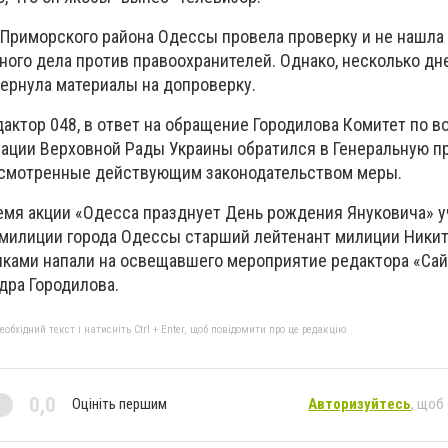
а Приморского района Одессы провела проверку и не нашла
ного дела против правоохранителей. Однако, несколько дн
вернула материалы на допроверку.
дактор 048, в ответ на обращение Городилова Комитет по 
ации Верховной Рады Украины обратился в Генеральную пр
усмотренные действующим законодательством меры.
ремя акции «Одесса празднует День рождения Януковича» 
милиции города Одессы старший лейтенант милиции Никит
ками напали на освещавшего мероприятие редактора «Сай
дра Городилова.
бхідний текст і натисніть Ctrl + Enter, щоб повідомити про це редакцію
0,0
Оцініть першим
Авторизуйтесь
, щоб