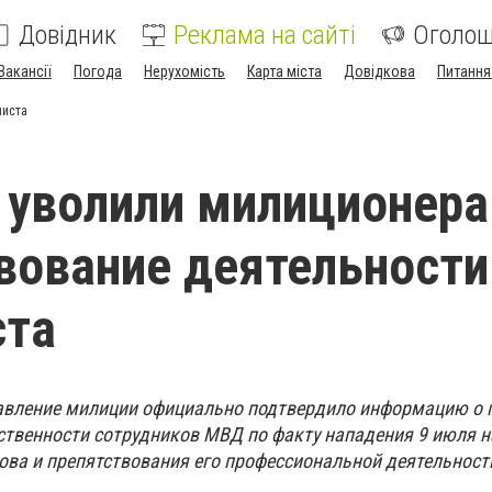
Довідник
Реклама на сайті
Оголо
Вакансії
Погода
Нерухомість
Карта міста
Довідкова
Питання
листа
 уволили милиционера
вование деятельности
ста
равление милиции официально подтвердило информацию о 
ственности сотрудников МВД по факту нападения 9 июля н
ова и препятствования его профессиональной деятельност