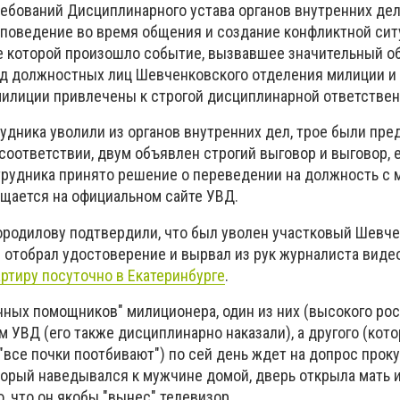
ребований Дисциплинарного устава органов внутренних дел
поведение во время общения и создание конфликтной сит
те которой произошло событие, вызвавшее значительный 
яд должностных лиц Шевченковского отделения милиции и
милиции привлечены к строгой дисциплинарной ответствен
рудника уволили из органов внутренних дел, трое были пр
оответствии, двум объявлен строгий выговор и выговор, 
трудника принято решение о переведении на должность с
бщается на официальном сайте УВД.
ородилову подтвердили, что был уволен участковый Шевч
й отобрал удостоверение и вырвал из рук журналиста вид
артиру посуточно в Екатеринбурге
.
нных помощников" милиционера, один из них (высокого рос
 УВД (его также дисциплинарно наказали), а другого (кот
 "все почки поотбивают") по сей день ждет на допрос проку
орый наведывался к мужчине домой, дверь открыла мать и
о, что он якобы "вынес" телевизор.