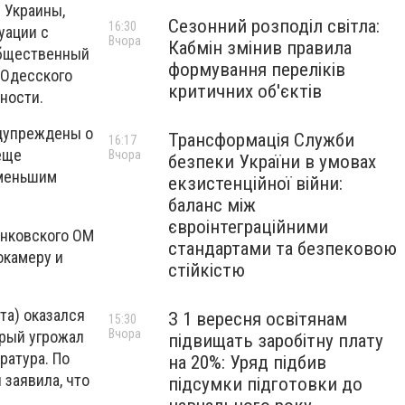
 Украины,
Сезонний розподіл світла:
16:30
уации с
Вчора
Кабмін змінив правила
общественный
формування переліків
 Одесского
критичних об'єктів
ности.
едупреждены о
Трансформація Служби
16:17
еще
Вчора
безпеки України в умовах
 меньшим
екзистенційної війни:
баланс між
євроінтеграційними
енковского ОМ
стандартами та безпековою
еокамеру
и
стійкістю
та) оказался
З 1 вересня освітянам
15:30
Вчора
орый угрожал
підвищать заробітну плату
ратура. По
на 20%: Уряд підбив
 заявила, что
підсумки підготовки до