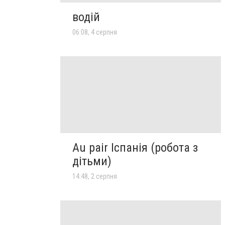
водій
06:08, 4 серпня
Au pair Іспанія (робота з
дітьми)
14:48, 2 серпня