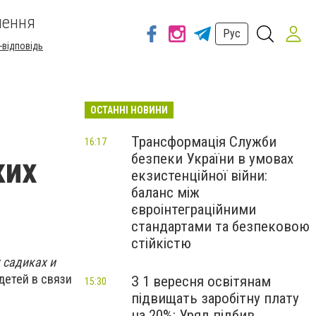
шення
Рус
-відповідь
ОСТАННІ НОВИНИ
Трансформація Служби
16:17
безпеки України в умовах
ких
екзистенційної війни:
баланс між
євроінтеграційними
стандартами та безпековою
стійкістю
 садиках и
детей в связи
З 1 вересня освітянам
15:30
підвищать заробітну плату
на 20%: Уряд підбив