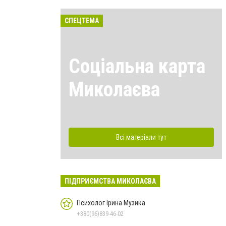
СПЕЦТЕМА
Соціальна карта
Миколаєва
Всі матеріали тут
ПІДПРИЄМСТВА МИКОЛАЄВА
Психолог Ірина Музика
+380(96)839-46-02