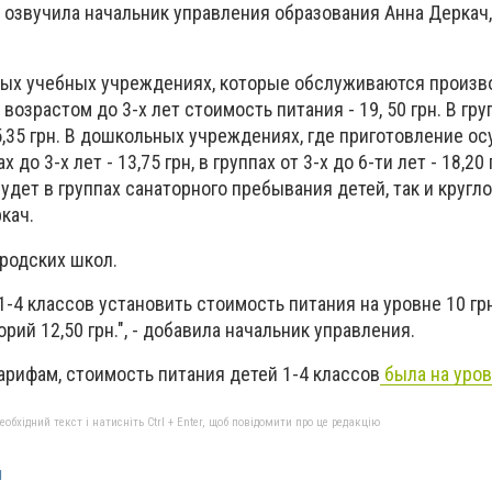
 озвучила начальник управления образования Анна Деркач
ных учебных учреждениях, которые обслуживаются произ
возрастом до 3-х лет стоимость питания - 19, 50 грн. В гру
 25,35 грн. В дошкольных учреждениях, где приготовление 
 до 3-х лет - 13,75 грн, в группах от 3-х до 6-ти лет - 18,20 
дет в группах санаторного пребывания детей, так и кругл
ркач.
ородских школ.
1-4 классов установить стоимость питания на уровне 10 грн
рий 12,50 грн.", - добавила начальник управления.
рифам, стоимость питания детей 1-4 классов
была на уров
бхідний текст і натисніть Ctrl + Enter, щоб повідомити про це редакцію
и