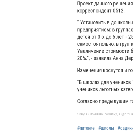
Проект данного решения
корреспондент 0512.
" Установить в дошколь
предприятием: в группах 
детей от 3-х до 6 лет -
самостоятельно: в группах
Увеличение стоимости бу
20%.", - заявила Анна Де
Изменения коснутся и г
"В школах для учеников 
учеников льготных катего
Согласно предыдущим та
Якщо ви помітили помилку, виділіть нео
#питание
#школы
#садик