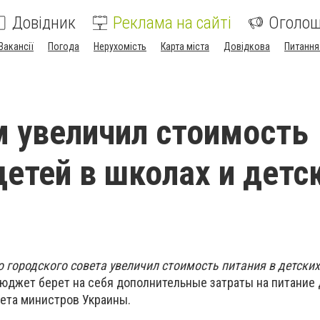
Довідник
Реклама на сайті
Оголо
Вакансії
Погода
Нерухомість
Карта міста
Довідкова
Питання
 увеличил стоимость
детей в школах и детс
 городского совета увеличил стоимость питания в детских
бюджет берет на себя дополнительные затраты на питание 
ета министров Украины.