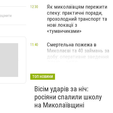
Як миколаївцям пережити
12:30
спеку: практичні поради,
 оцінити
прохолодний транспорт та
нові локації з
«туманчиками»
Смертельна пожежа в
11:40
Миколаєві та 40 займань за
добу: оперативне зведення
ДСНС, - ФОТО
Смертельна ДТП за участі
11:00
ТОП НОВИНИ
трьох авто поблизу
Вісім ударів за ніч:
Миколаєва: один загиблий
та поранена, - ФОТО
росіяни спалили школу
на Миколаївщині