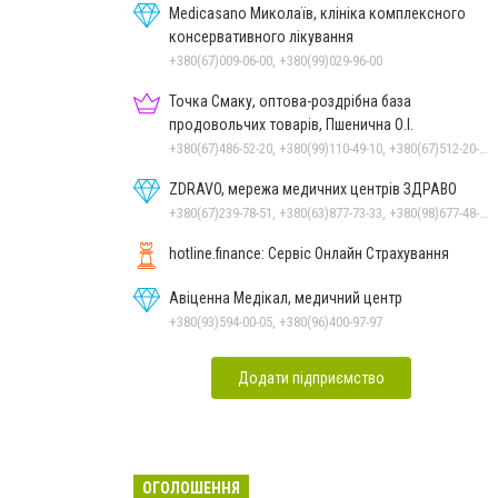
Medicasano Миколаїв, клініка комплексного
консервативного лікування
+380(67)009-06-00, +380(99)029-96-00
Точка Смаку, оптова-роздрібна база
продовольчих товарів, Пшенична О.І.
+380(67)486-52-20, +380(99)110-49-10, +380(67)512-20-35
ZDRAVO, мережа медичних центрів ЗДРАВО
+380(67)239-78-51, +380(63)877-73-33, +380(98)677-48-87
hotline.finance: Сервіс Онлайн Страхування
Авіценна Медікал, медичний центр
+380(93)594-00-05, +380(96)400-97-97
Додати підприємство
ОГОЛОШЕННЯ