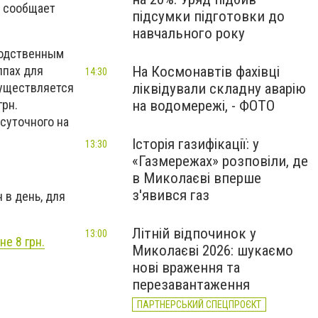
, сообщает
підсумки підготовки до
навчального року
водственным
На Космонавтів фахівці
ппах для
14:30
ліквідували складну аварію
осуществляется
на водомережі, - ФОТО
грн.
осуточного на
Історія газифікації: у
13:30
«Газмережах» розповіли, де
в Миколаєві вперше
з'явився газ
 в день, для
Літній відпочинок у
13:00
не 8 грн.
Миколаєві 2026: шукаємо
нові враження та
перезавантаження
ПАРТНЕРСЬКИЙ СПЕЦПРОЄКТ