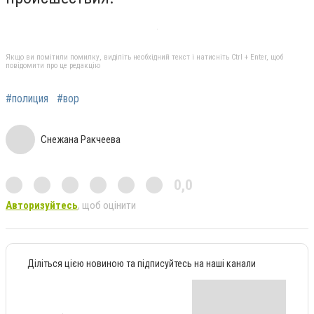
Якщо ви помітили помилку, виділіть необхідний текст і натисніть Ctrl + Enter, щоб
повідомити про це редакцію
#полиция
#вор
Снежана Ракчеева
0,0
Авторизуйтесь
, щоб оцінити
Діліться цією новиною та підписуйтесь на наші канали