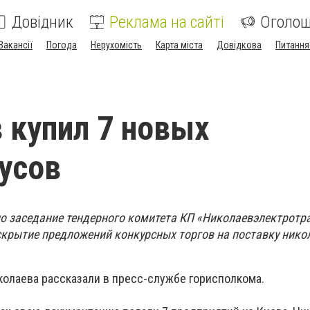
Довідник
Реклама на сайті
Оголо
Вакансії
Погода
Нерухомість
Карта міста
Довідкова
Питання
 купил 7 новых
усов
о заседание тендерного комитета КП «Николаевэлектротра
скрытие предложений конкурсных торгов на поставку нико
колаева рассказали в пресс-службе горисполкома.