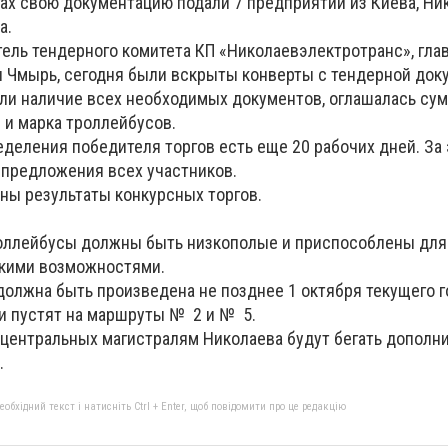
гах свою документацию подали 7 предприятий из Киева, Ни
а.
тель тендерного комитета КП «Николаевэлектротранс», гл
 Чмырь, сегодня были вскрыты конверты с тендерной док
ли наличие всех необходимых документов, оглашалась су
и марка троллейбусов.
деления победителя торгов есть еще 20 рабочих дней. За 
 предложения всех участников.
ены результаты конкурсных торгов.
роллейбусы должны быть низкополые и приспособлены для
кими возможностями.
должна быть произведена не позднее 1 октября текущего г
ки пустят на маршруты № 2 и № 5.
о центральных магистралям Николаева будут бегать дополн
.
бхідний текст і натисніть Ctrl + Enter, щоб повідомити про це редакцію