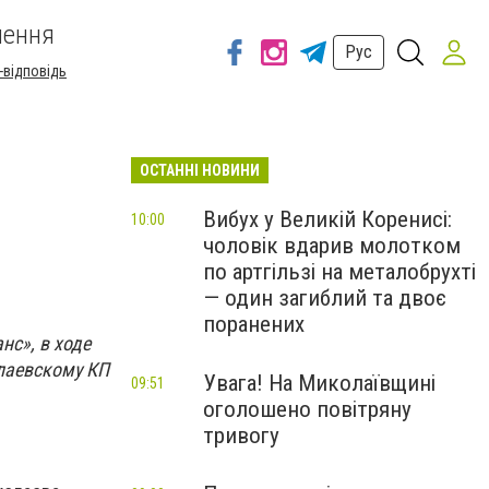
шення
Рус
-відповідь
ОСТАННІ НОВИНИ
Вибух у Великій Коренисі:
10:00
чоловік вдарив молотком
по артгільзі на металобрухті
— один загиблий та двоє
поранених
нс», в ходе
лаевскому КП
Увага! На Миколаївщині
09:51
оголошено повітряну
тривогу