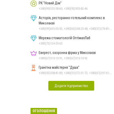
РК "Новий Дім"
+380(99)333-58-60, +380(93)955-82-46
Асторія, ресторанно-готельний комплекс в
Миколаєві
+380(93)635-05-93, +380(63)244-23-48, +380(51)276-81-65, +380(93)361-03-37, +380(95)172-60-42, +380(51)277-66-77, +380(68)916-39-76
Мережа стоматологій ОптімалЛаб
+380(73)124-55-65
Еверест, охоронна фірма у Миколаєві
+380(67)515-10-91, +380(67)515-10-92
Гранітна майстерня "Душа"
+380(93)308-81-89, +380(51)272-01-73, +380(67)297-61-89, +38(093) 308-81-96
Додати підприємство
ОГОЛОШЕННЯ