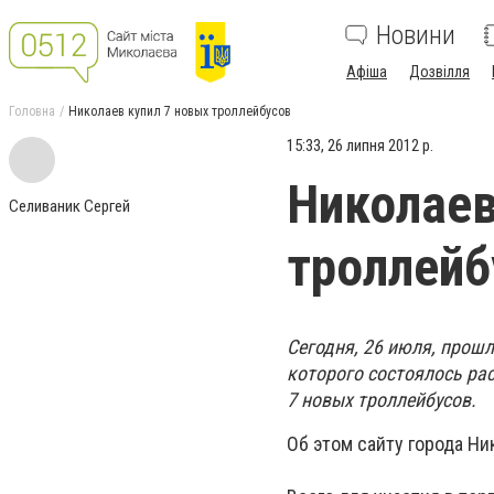
Новини
Афіша
Дозвілля
Головна
Николаев купил 7 новых троллейбусов
15:33, 26 липня 2012 р.
Николаев
Селиваник Сергей
троллейб
Сегодня, 26 июля, прошл
которого состоялось ра
7 новых троллейбусов.
Об этом сайту города Ни