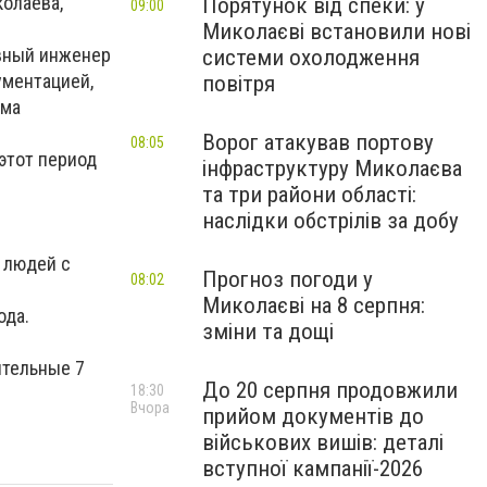
колаева,
Порятунок від спеки: у
09:00
Миколаєві встановили нові
авный инженер
системи охолодження
ументацией,
повітря
мма
Ворог атакував портову
08:05
этот период
інфраструктуру Миколаєва
та три райони області:
наслідки обстрілів за добу
 людей с
Прогноз погоди у
08:02
Миколаєві на 8 серпня:
ода.
зміни та дощі
ительные 7
До 20 серпня продовжили
18:30
Вчора
прийом документів до
військових вишів: деталі
вступної кампанії-2026