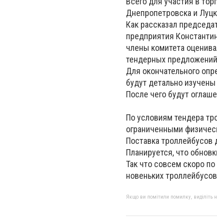
Всего для участия в тор
Днепропетровска и Луцк
Как рассказал председа
предприятия Константин
члены комитета оценива
тендерных предложений 
Для окончательного опре
будут детально изучены
После чего будут оглаш
По условиям тендера т
ограниченными физичес
Поставка троллейбусов 
Планируется, что обнов
Так что совсем скоро п
новеньких троллейбусов
Якщо ви помітили помилку, виділіть нео