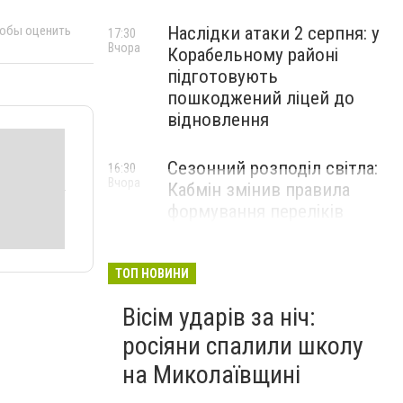
тобы оценить
Наслідки атаки 2 серпня: у
17:30
Вчора
Корабельному районі
підготовують
пошкоджений ліцей до
відновлення
Сезонний розподіл світла:
16:30
Вчора
Кабмін змінив правила
формування переліків
критичних об'єктів
ТОП НОВИНИ
Вісім ударів за ніч:
росіяни спалили школу
на Миколаївщині