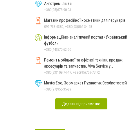
Ангстрем, ліцей
+380(95)678-90-03
Магазин професійної косметики для перукарів
095 733 6380, +380(93)864-34-58
Інформаційно-аналітичний портал «Український
футбол»
+380(44)570-62-50
Ремонт мобільної та офісної техніки, продаж
аксесуарів та запчастин, Viva Service у
Миколаєві
+380(93)108-74-47, +380(95)759-77-72
MasterZoo, Зоомаркет Пухнастих Особистостей
+380(97)955-35-39
Додати підприємство