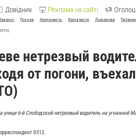
Довідник
Реклама на сайті
Оголо
Вакансії
Погода
Нерухомість
Карта міста
Довідкова
Питання
(ФОТО)
еве нетрезвый водите
ходя от погони, въехал
ТО)
на улице 6-й Слободской нетрезвый водитель на угнанной M
орреспондент 0512.