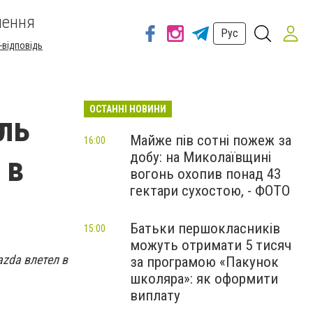
шення
Рус
-відповідь
ОСТАННІ НОВИНИ
ль
Майже пів сотні пожеж за
16:00
добу: на Миколаївщині
 в
вогонь охопив понад 43
гектари сухостою, - ФОТО
Батьки першокласників
15:00
можуть отримати 5 тисяч
azda влетел в
за програмою «Пакунок
школяра»: як оформити
виплату