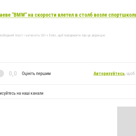
аеве "BMW" на скорости влетел в столб возле спортшко
бхідний текст і натисніть Ctrl + Enter, щоб повідомити про це редакцію
0,0
Оцініть першим
Авторизуйтесь
, щоб
исуйтесь на наші канали