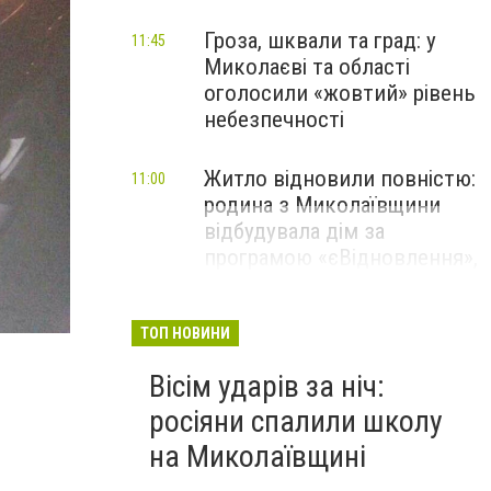
Гроза, шквали та град: у
11:45
Миколаєві та області
оголосили «жовтий» рівень
небезпечності
Житло відновили повністю:
11:00
родина з Миколаївщини
відбудувала дім за
програмою «єВідновлення»,
- ФОТО
ТОП НОВИНИ
Вісім ударів за ніч:
росіяни спалили школу
на Миколаївщині