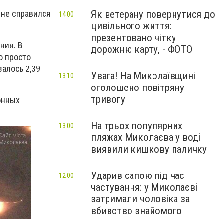
Як ветерану повернутися до
 не справился
14:00
цивільного життя:
презентовано чітку
ния. В
дорожню карту, - ФОТО
о просто
залось 2,39
Увага! На Миколаївщині
13:10
оголошено повітряну
тривогу
онных
На трьох популярних
13:00
пляжах Миколаєва у воді
виявили кишкову паличку
Ударив сапою під час
12:00
частування: у Миколаєві
затримали чоловіка за
вбивство знайомого