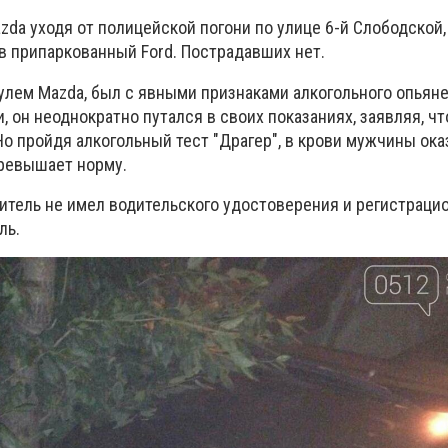
da уходя от полицейской погони по улице 6-й Слободской,
в припаркованный Ford. Пострадавших нет.
рулем
Mazda, был с явными признаками алкогольного опьяне
, он неоднократно путался в своих показаниях, заявляя, чт
Но пройдя алкогольный тест "Драгер", в крови мужчины ока
превышает норму.
дитель не имел водительского удостоверения и регистраци
ль.