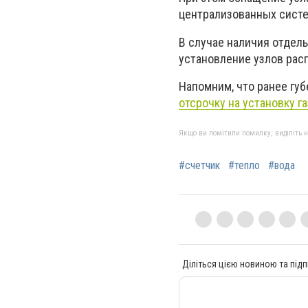
централизованных систе
В случае наличия отдел
установление узлов рас
Напомним, что ранее гу
отсрочку на установку г
Якщо ви помітили помилку, виділіть нео
#счетчик
#тепло
#вода
Діліться цією новиною та підп