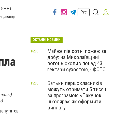
шення
Рус
-відповідь
ОСТАННІ НОВИНИ
Майже пів сотні пожеж за
16:00
добу: на Миколаївщині
пла
вогонь охопив понад 43
гектари сухостою, - ФОТО
Батьки першокласників
15:00
можуть отримати 5 тисяч
аналы)
за програмою «Пакунок
).
школяра»: як оформити
виплату
депутатов,