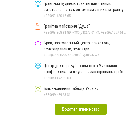
Гранітний Будинок, гранітні пам'ятники,
виготовлення та монтаж пам'ятників із граніту в
Миколаєві
+380(93)620-65-65
Гранітна майстерня "Душа"
+380(93)308-81-89, +380(51)272-01-73, +380(67)297-61-89, +38(093) 308-81-96
Брик, наркологічний центр, психологи,
психотерапевти, психіатри
+380(67)400-44-77, +380(67)400-44-77
Центр доктора Бубновського в Миколаєві,
профілактика та лікування захворювань хребта
і суглобів
+380(50)472-99-00
Блік - новинний таблоїд України
+380(99)489-93-31
Додати підприємство