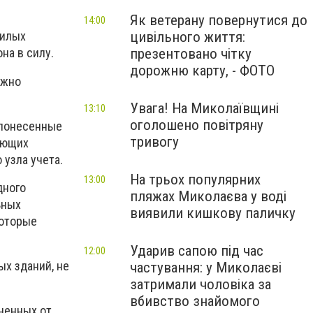
Як ветерану повернутися до
14:00
цивільного життя:
жилых
презентовано чітку
на в силу.
дорожню карту, - ФОТО
лжно
Увага! На Миколаївщині
13:10
оголошено повітряну
 понесенные
тривогу
ующих
 узла учета.
На трьох популярних
13:00
дного
пляжах Миколаєва у воді
ьных
виявили кишкову паличку
которые
Ударив сапою під час
12:00
х зданий, не
частування: у Миколаєві
затримали чоловіка за
вбивство знайомого
ненных от