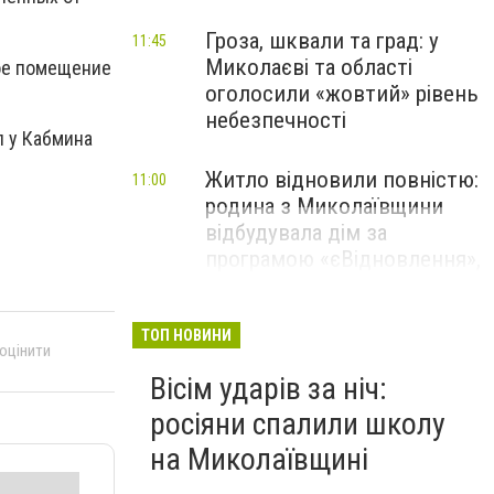
Гроза, шквали та град: у
11:45
Миколаєві та області
гое помещение
оголосили «жовтий» рівень
небезпечності
л у Кабмина
Житло відновили повністю:
11:00
родина з Миколаївщини
відбудувала дім за
програмою «єВідновлення»,
- ФОТО
ТОП НОВИНИ
 оцінити
Вісім ударів за ніч:
росіяни спалили школу
на Миколаївщині