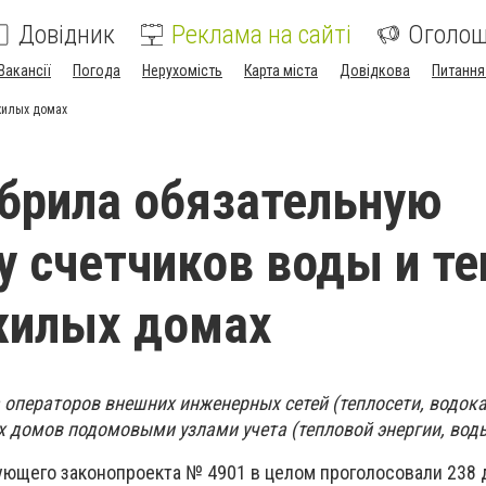
Довідник
Реклама на сайті
Оголо
Вакансії
Погода
Нерухомість
Карта міста
Довідкова
Питання
жилых домах
брила обязательную
у счетчиков воды и те
жилых домах
 операторов внешних инженерных сетей (теплосети, водок
 домов подомовыми узлами учета (тепловой энергии, воды
ующего законопроекта № 4901 в целом проголосовали 238 