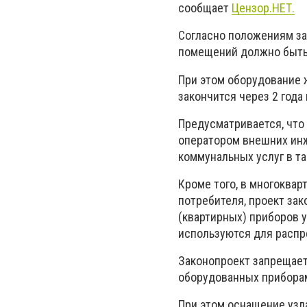
сообщает
Цензор.НЕТ.
Согласно положениям за
помещений должно быть 
При этом оборудование 
закончится через 2 года
Предусматривается, что
оператором внешних ин
коммунальных услуг в та
Кроме того, в многоквар
потребителя, проект за
(квартирных) приборов 
используются для распр
Законопроект запрещае
оборудованных приборам
При этом оснащение узл