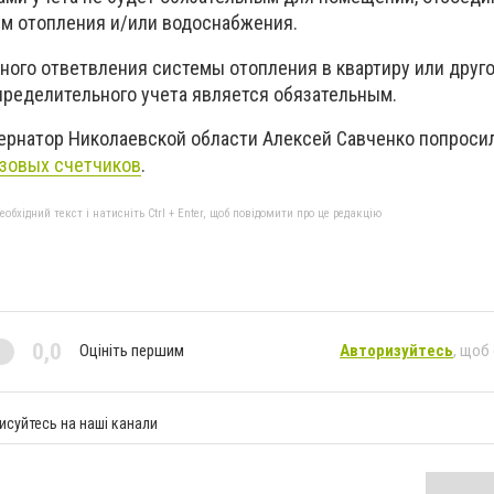
м отопления и/или водоснабжения.
ьного ответвления системы отопления в квартиру или дру
пределительного учета является обязательным.
бернатор Николаевской области Алексей Савченко попроси
азовых счетчиков
.
бхідний текст і натисніть Ctrl + Enter, щоб повідомити про це редакцію
0,0
Оцініть першим
Авторизуйтесь
, щоб
исуйтесь на наші канали