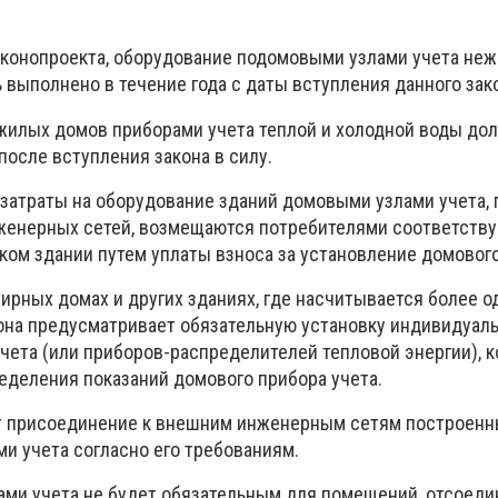
конопроекта, оборудование подомовыми узлами учета не
выполнено в течение года с даты вступления данного зако
жилых домов приборами учета теплой и холодной воды до
 после вступления закона в силу.
 затраты на оборудование зданий домовыми узлами учета,
женерных сетей, возмещаются потребителями соответств
ком здании путем уплаты взноса за установление домового
тирных домах и других зданиях, где насчитывается более о
кона предусматривает обязательную установку индивидуал
учета (или приборов-распределителей тепловой энергии), 
еделения показаний домового прибора учета.
т присоединение к внешним инженерным сетям построенны
и учета согласно его требованиям.
ами учета не будет обязательным для помещений, отсоеди