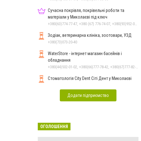
Сучасна покрівля, покрівельні роботи та
матеріали у Миколаєві під ключ
+380(63)774-77-47, +380 (67) 776-74-07, +380(93)952-02-91
Зодіак, ветеринарна клініка, зоотовари, УЗД
+380(73)073-20-40
WaterStore - інтернет магазин басейнів і
обладнання
+380(44)502-01-02, +380(66)777-78-42, +380(67)777-82-19, +380(67)890-80-80, +380(73)890-80-80, +380(44)502-01-03
Стоматологія City Dent Сіті Дент у Миколаєві
Додати підприємство
ОГОЛОШЕННЯ