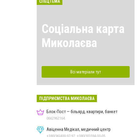
СПЕЦТЕМА
Соціальна карта
Миколаєва
Всі матеріали тут
ПІДПРИЄМСТВА МИКОЛАЄВА
Блок-Пост — більярд, квартири, банкет
0662962164
Авіценна Медікал, медичний центр
+380(96)400-97-97, +380(93)594-00-05