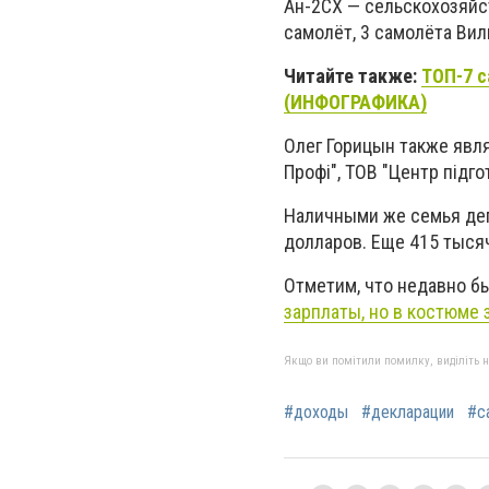
Ан-2СХ — сельскохозяйс
самолёт, 3 самолёта Вил
Читайте также:
ТОП-7 с
(ИНФОГРАФИКА)
Олег Горицын также явл
Профі", ТОВ "Центр підго
Наличными же семья депу
долларов. Еще 415 тыся
Отметим, что недавно б
зарплаты, но в костюме 
Якщо ви помітили помилку, виділіть нео
#доходы
#декларации
#с