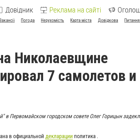
Довідник
Реклама на сайті
Оголо
Вакансії
Погода
Нерухомість
Карта міста
Довідкова
Питання
на Николаевщине
ировал 7 самолетов и
й" в Первомайском городском совете Олег Горицын задек
ана в официальной
декларации
политика .