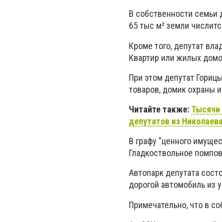
В собственности семьи 
65 тыс м² земли числитс
Кроме того, депутат вл
Квартир или жилых домо
При этом депутат Гориц
товаров, домик охраны и
Читайте также:
Тысячи 
депутатов из Николаев
В графу "ценного имуще
Гладкоствольное помпово
Автопарк депутата состо
дорогой автомобиль из у
Примечательно, что в со