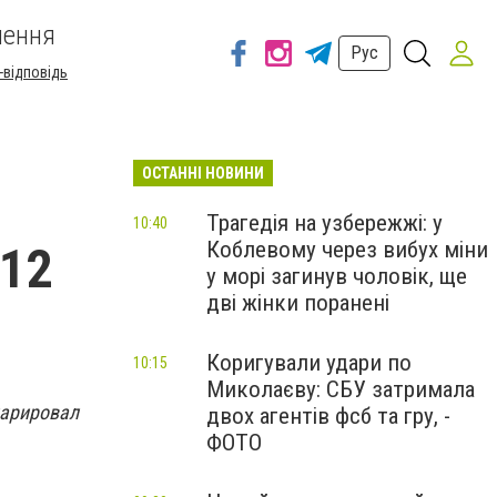
шення
Рус
-відповідь
ОСТАННІ НОВИНИ
Трагедія на узбережжі: у
10:40
Коблевому через вибух міни
 12
у морі загинув чоловік, ще
дві жінки поранені
Коригували удари по
10:15
Миколаєву: СБУ затримала
ларировал
двох агентів фсб та гру, -
ФОТО