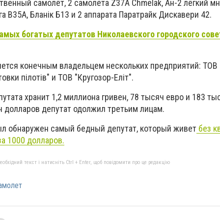
твенный самолёт, 2 самолёта Z37A Chmelak, Ан-2 лёгкий м
га В35А, Бланік Б13 и 2 аппарата Паратрайк Дискавери 42.
амых богатых депутатов Николаевского городского сове
яется конечным владельцем нескольких предприятий: ТОВ
товки пілотів" и ТОВ "Кругозор-Еліт".
тата хранит 1,2 миллиона гривен, 78 тысяч евро и 183 ты
ч долларов депутат одолжил третьим лицам.
ыл обнаружен самый бедный депутат, который живет
без к
за 1000 долларов.
бхідний текст і натисніть Ctrl + Enter, щоб повідомити про це редакцію
амолет