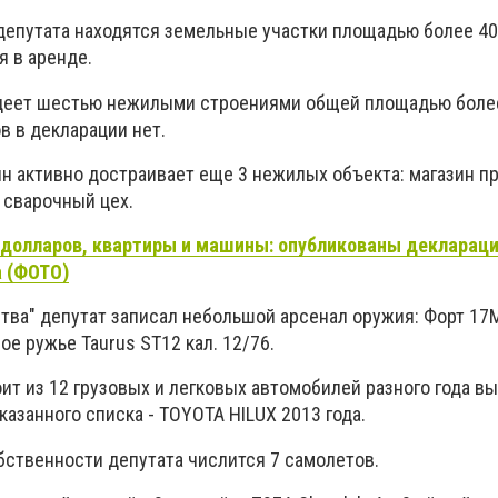
депутата находятся земельные участки площадью более 40 
я в аренде.
адеет шестью нежилыми строениями общей площадью более
в в декларации нет.
ын активно достраивает еще 3 нежилых объекта: магазин
 сварочный цех.
долларов, квартиры и машины: опубликованы декларац
а (ФОТО)
ства" депутат записал небольшой арсенал оружия: Форт 17
е ружье Taurus ST12 кал. 12/76.
ит из 12 грузовых и легковых автомобилей разного года в
казанного списка - TOYOTA HILUX 2013 года.
бственности депутата числится 7 самолетов.