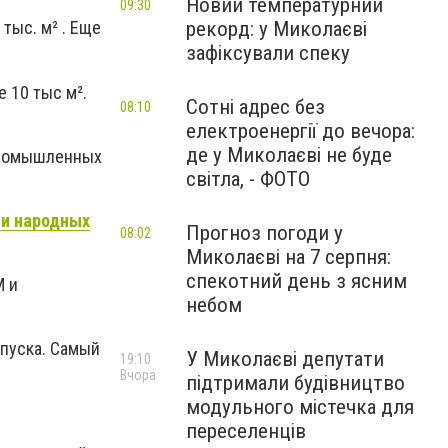
Новий температурний
09:30
рекорд: у Миколаєві
тыс. м² . Еще
зафіксували спеку
 10 тыс м².
Сотні адрес без
08:10
електроенергії до вечора:
де у Миколаєві не буде
 промышленных
світла, - ФОТО
ии народных
Прогноз погоди у
08:02
Миколаєві на 7 серпня:
спекотний день з ясним
М и
небом
ыпуска. Самый
У Миколаєві депутати
19:10
Вчора
підтримали будівництво
модульного містечка для
переселенців