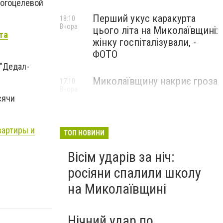
ногоцелевой
Перший укус каракурта
18:10
Вчора
цього літа на Миколаївщині:
та
жінку госпіталізували, -
ФОТО
 "Дедал-
Миколаївщину накриє гроза
17:10
Вчора
сячи
вартиры и
ТОП НОВИНИ
Вісім ударів за ніч:
росіяни спалили школу
на Миколаївщині
Нічний удар по