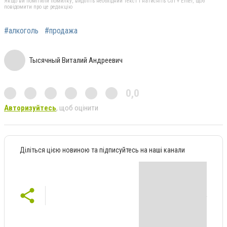
Якщо ви помітили помилку, виділіть необхідний текст і натисніть Ctrl + Enter, щоб
повідомити про це редакцію
#алкоголь
#продажа
Тысячный Виталий Андреевич
0,0
Авторизуйтесь
, щоб оцінити
Діліться цією новиною та підписуйтесь на наші канали