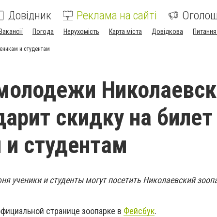
Довідник
Реклама на сайті
Оголо
Вакансії
Погода
Нерухомість
Карта міста
Довідкова
Питання
еникам и студентам
молодежи Николаевск
дарит скидку на билет
 и студентам
ня ученики и студенты могут посетить Николаевский зооп
официальной странице зоопарке в
Фейсбук
.