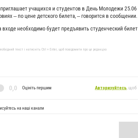
 приглашает учащихся и студентов в День Молодежи 25.06
овиях ‒ по цене детского билета, ‒ говорится в сообщении.
а входе необходимо будет предъявить студенческий билет
бхідний текст і натисніть Ctrl + Enter, щоб повідомити про це редакцію
0,0
Оцініть першим
Авторизуйтесь
, щоб
исуйтесь на наші канали