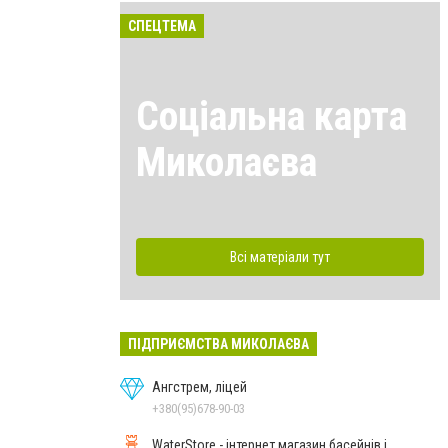
СПЕЦТЕМА
Соціальна карта
Миколаєва
Всі матеріали тут
ПІДПРИЄМСТВА МИКОЛАЄВА
Ангстрем, ліцей
+380(95)678-90-03
WaterStore - інтернет магазин басейнів і