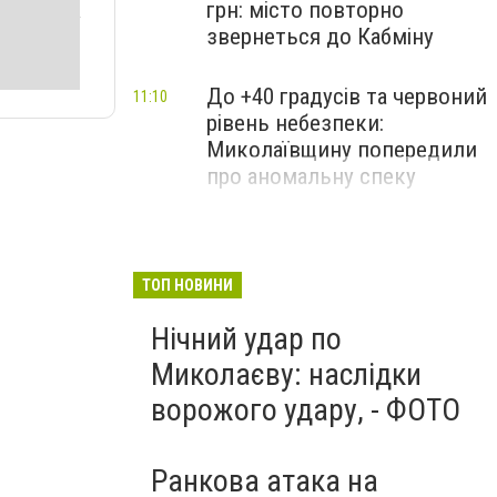
грн: місто повторно
звернеться до Кабміну
До +40 градусів та червоний
11:10
рівень небезпеки:
Миколаївщину попередили
про аномальну спеку
ТОП НОВИНИ
Нічний удар по
Миколаєву: наслідки
ворожого удару, - ФОТО
Ранкова атака на