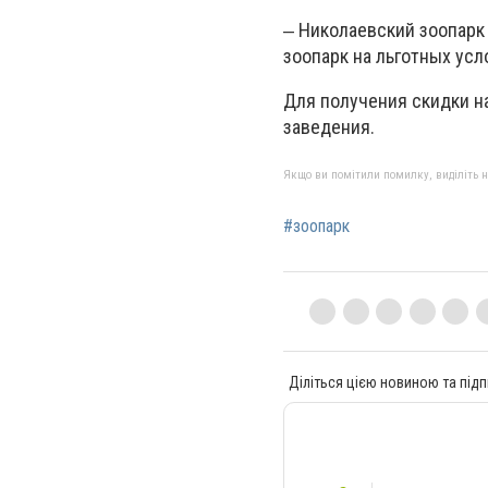
‒ Николаевский зоопарк
зоопарк на льготных усл
Для получения скидки н
заведения.
Якщо ви помітили помилку, виділіть нео
#зоопарк
Діліться цією новиною та підп