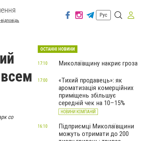
шення
Рус
-відповідь
ОСТАННІ НОВИНИ
ий
Миколаївщину накриє гроза
17:10
 всем
«Тихий продавець»: як
17:00
ароматизація комерційних
приміщень збільшує
середній чек на 10–15%
НОВИНИ КОМПАНІЙ
арк со
Підприємці Миколаївщини
16:10
можуть отримати до 200