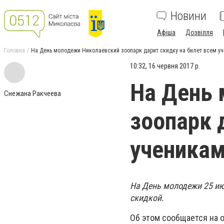
Новини
Афіша
Дозвілля
Головна
На День молодежи Николаевский зоопарк дарит скидку на билет всем уч
10:32, 16 червня 2017 р.
На День 
Снежана Ракчеева
зоопарк 
ученикам
На День молодежи 25 ию
скидкой.
Об этом сообщается на 