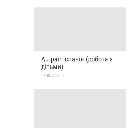
Au pair Іспанія (робота з
дітьми)
14:48, 2 серпня