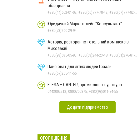
обладнання
+380(44)502-01-02, +380(66)777-78-42, +380(67)777-82-19, +380(67)890-80-80, +380(73)890-80-80, +380(44)502-01-03
Юридичний Маркетплейс "Консультант"
+380(73)260-29-94
Асторія, ресторанно-готельний комплекс в
Миколаєві
+380(93)635-05-93, +380(63)244-23-48, +380(51)276-81-65, +380(93)361-03-37, +380(95)172-60-42, +380(51)277-66-77, +380(68)916-39-76
Пансіонат для літніх людей Грааль
+380(67)255-11-55
ELESA + GANTER, промислова фурнітура
0443002212, 0800750875, +380(98)011-84-55
Додати підприємство
ОГОЛОШЕННЯ