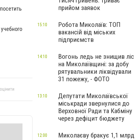
тисяч гривень: триває
прийом заявок
 посетить
Робота Миколаїв: ТОП
15:10
 учебного
вакансій від міських
підприємств
Вогонь ледь не знищив ліс
14:10
на Миколаївщині: за добу
рятувальники ліквідували
31 пожежу, - ФОТО
 оцінити
Депутати Миколаївської
13:10
міськради звернулися до
Верховної Ради та Кабміну
через дефіцит бюджету
Миколаєву бракує 1,1 млрд
12:00