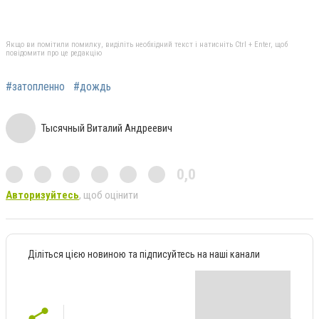
Якщо ви помітили помилку, виділіть необхідний текст і натисніть Ctrl + Enter, щоб
повідомити про це редакцію
#затопленно
#дождь
Тысячный Виталий Андреевич
0,0
Авторизуйтесь
, щоб оцінити
Діліться цією новиною та підписуйтесь на наші канали