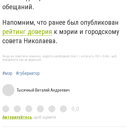
обещаний.
Напомним, что ранее был опубликован
рейтинг доверия
к мэрии и городскому
совета Николаева.
Якщо ви помітили помилку, виділіть необхідний текст і натисніть Ctrl + Enter, щоб
повідомити про це редакцію
#мэр
#губернатор
Тысячный Виталий Андреевич
0,0
Авторизуйтесь
, щоб оцінити