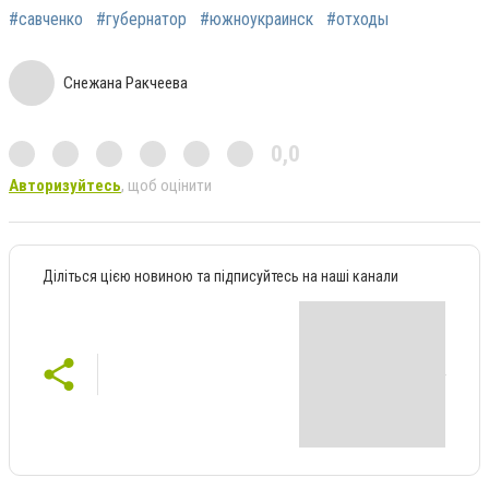
#савченко
#губернатор
#южноукраинск
#отходы
Снежана Ракчеева
0,0
Авторизуйтесь
, щоб оцінити
Діліться цією новиною та підписуйтесь на наші канали