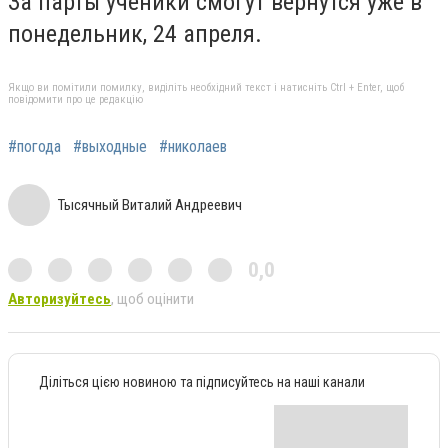
За парты ученики
смогут вернутся уже в
понедельник, 24 апреля.
Якщо ви помітили помилку, виділіть необхідний текст і натисніть Ctrl + Enter, щоб
повідомити про це редакцію
#погода
#выходные
#николаев
Тысячный Виталий Андреевич
0,0
Авторизуйтесь
, щоб оцінити
Діліться цією новиною та підписуйтесь на наші канали