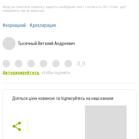
Якщо ви помітили помилку, виділіть необхідний текст і натисніть Ctrl + Enter, щоб
повідомити про це редакцію
#корнацкий
#декларация
Тысячный Виталий Андреевич
0,0
Авторизируйтесь
, чтобы оценить
Діліться цією новиною та підписуйтесь на наші канали