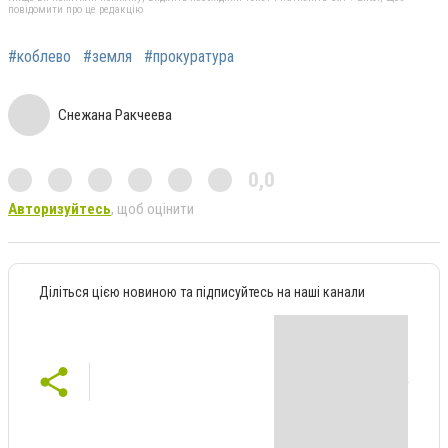
повідомити про це редакцію
#коблево
#земля
#прокуратура
Снежана Ракчеева
0,0
Авторизуйтесь
, щоб оцінити
Діліться цією новиною та підписуйтесь на наші канали