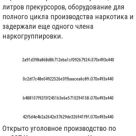
литров прекурсоров, оборудование для
полного цикла производства наркотика и
задержали еще одного члена
наркогруппировки.
2a91d398a868d86712eba1cf09267924.i370x493x440
0c2df7c48e04922526e3ffbaacea6c89.i370x493x440
b488107f92f3f2451b3e6e5710294158.i370x493x440
42f5d4e4b2a2642e37629de326941f9f.i370x493x440
Открыто уголовное производство по