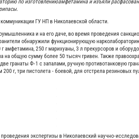
аторию по изготовлениюамфетамина и изъяли расфасова
припасы.
 коммуникации ГУ НП в Николаевской области.
оумышленника и на его даче, во время проведения санкц
ранители обнаружили функционирующую нарколабораторию
 г амфетамина, 250 г марихуаны, 3 л прекурсоров и оборуд
а на общую сумму более 50 тысяч гривен. Также правоохр
ве гранаты Ф-1 с запалами, ручную противотанковую грана
200 г, три пистолета - боевой, для отстрела резиновых пу
 проведения экспертизы в Николаевский научно-исследов