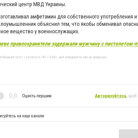
ический центр МВД Украины.
изготавливал амфетамин для собственного употребления и 
злоумышленник объяснил тем, что якобы обменивал опасн
пное вещество у военнослужащих.
аеве правоохранители задержали мужчину с пистолетом-
бхідний текст і натисніть Ctrl + Enter, щоб повідомити про це редакцію
0,0
Оцініть першим
Авторизуйтесь
, щоб
исуйтесь на наші канали