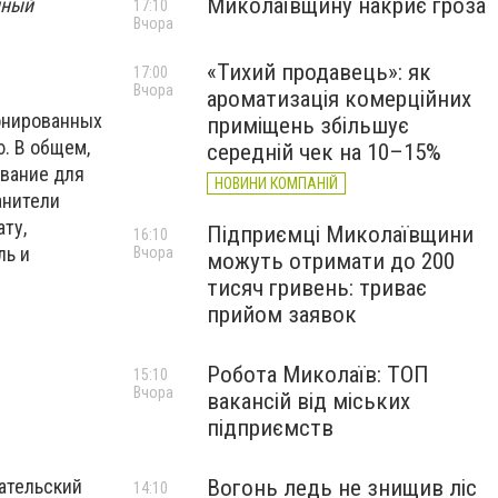
Миколаївщину накриє гроза
нный
17:10
Вчора
«Тихий продавець»: як
17:00
Вчора
ароматизація комерційних
ионированных
приміщень збільшує
. В общем,
середній чек на 10–15%
ование для
НОВИНИ КОМПАНІЙ
анители
ту,
Підприємці Миколаївщини
16:10
ль и
Вчора
можуть отримати до 200
тисяч гривень: триває
прийом заявок
Робота Миколаїв: ТОП
15:10
Вчора
вакансій від міських
підприємств
ательский
Вогонь ледь не знищив ліс
14:10