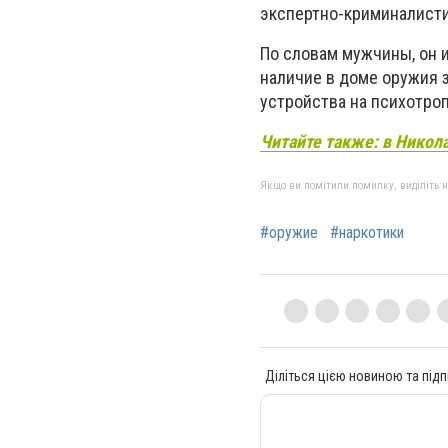
экспертно-криминалист
По словам мужчины, он 
наличие в доме оружия 
устройства на психотро
Читайте также: в Никол
Якщо ви помітили помилку, виділіть нео
#оружие
#наркотики
Діліться цією новиною та підп