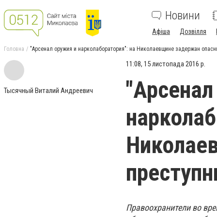
Новини
Афіша
Дозвілля
Головна
"Арсенал оружия и нарколаборатория": на Николаевщине задержан опасн
11:08, 15 листопада 2016 р.
"Арсенал
Тысячный Виталий Андреевич
нарколаб
Николае
преступн
Правоохранители во вре