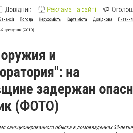
Довідник
Реклама на сайті
Оголо
Вакансії
Погода
Нерухомість
Карта міста
Довідкова
Питання
ый преступник (ФОТО)
 оружия и
оратория": на
вщине задержан опас
ик (ФОТО)
мя санкционированного обыска в домовладениях 32-летн