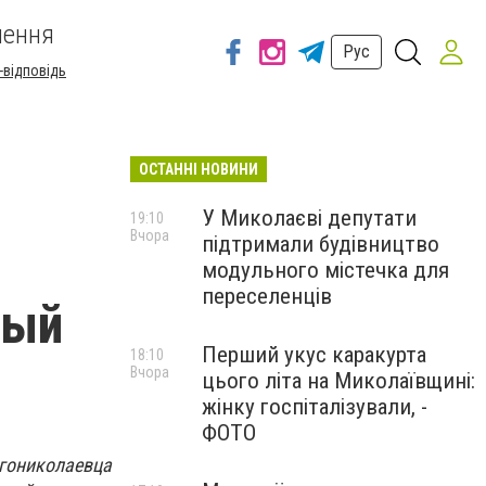
шення
Рус
-відповідь
ОСТАННІ НОВИНИ
У Миколаєві депутати
19:10
Вчора
підтримали будівництво
модульного містечка для
переселенців
ный
Перший укус каракурта
18:10
Вчора
цього літа на Миколаївщині:
жінку госпіталізували, -
ФОТО
егониколаевца