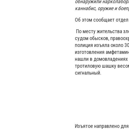
обнаружили нарколабор
каннабис, оружие и бое
Об этом сообщает отдел
По месту жительства зл
судом обысков, правоох
полиция изъяла около 30
изготовления амфетамин
нашли в домовладениях д
тротиловую шашку весом 
сигнальный.
Изъятое направлено для