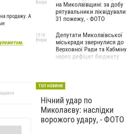
Вчора
на Миколаївщині: за добу
рятувальники ліквідували
на продажу. А
31 пожежу, - ФОТО
ые
Депутати Миколаївської
13:10
Вчора
міськради звернулися до
пулеметом.
Верховної Ради та Кабміну
через дефіцит бюджету
ТОП НОВИНИ
 оцінити
Нічний удар по
Миколаєву: наслідки
ворожого удару, - ФОТО