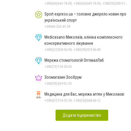
+380(66)645-74-00, +380(66)645-74-00, +380(93)383-31-61, +380(95)629-25-06, +380(67)512-47-06
Sport-express.ua – головне джерело новин про
український спорт
+38044 534 45 59
Medicasano Миколаїв, клініка комплексного
консервативного лікування
+380(67)009-06-00, +380(99)029-96-00
Мережа стоматологій ОптімалЛаб
+380(73)124-55-65
Зоомагазин ЗооХрум
+380(93)639-61-35
Медицина для Вас, мережа аптек у Миколаєві
+380(67)514-55-59, +380(50)668-66-12
Додати підприємство