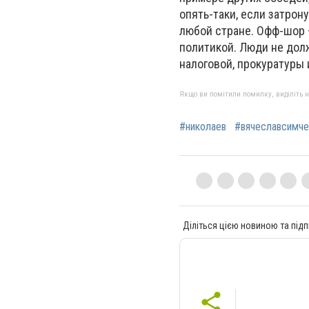
опять-таки, если затрон
любой стране. Офф-шор –
политикой. Люди не дол
налоговой, прокуратуры 
Якщо ви помітили помилку, виділіть нео
#николаев
#вячеславсимче
Діліться цією новиною та підп