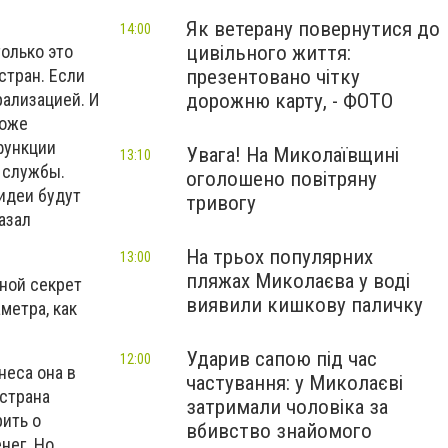
Як ветерану повернутися до
14:00
цивільного життя:
олько это
презентовано чітку
стран. Если
дорожню карту, - ФОТО
рализацией. И
тоже
функции
Увага! На Миколаївщині
13:10
 службы.
оголошено повітряну
 идеи будут
тривогу
азал
На трьох популярних
13:00
пляжах Миколаєва у воді
ной секрет
виявили кишкову паличку
метра, как
Ударив сапою під час
12:00
неса она в
частування: у Миколаєві
 страна
затримали чоловіка за
рить о
вбивство знайомого
нег. Но