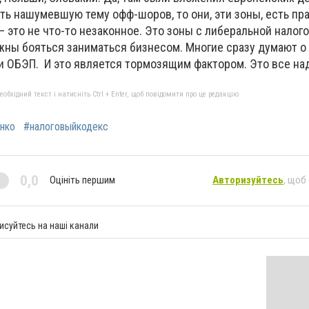
уть нашумевшую тему офф-шоров, то они, эти зоны, есть пр
 это не что-то незаконное. Это зоны с либеральной налог
жны бояться заниматься бизнесом. Многие сразу думают о
и ОБЭП. И это является тормозящим фактором. Это все над
бхідний текст і натисніть Ctrl + Enter, щоб повідомити про це редакцію
нко
#налоговыйкодекс
0,0
Оцініть першим
Авторизуйтесь
, щоб
исуйтесь на наші канали