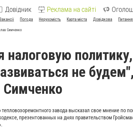
Довідник
Реклама на сайті
Оголо
Вакансії
Погода
Нерухомість
Карта міста
Довідкова
Питання
еслав Симченко
я налоговую политику
азвиваться не будем",
 Симченко
 тепловозоремонтного завода высказал свое мнение по п
одексе, презентованных на днях правительством Гройсман
».