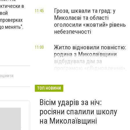
актически в
Гроза, шквали та град: у
11:45
овой
Миколаєві та області
 проверках
оголосили «жовтий» рівень
о менять".
небезпечності
Житло відновили повністю:
11:00
родина з Миколаївщини
відбудувала дім за
програмою «єВідновлення»,
- ФОТО
 оцінити
ТОП НОВИНИ
Вісім ударів за ніч:
росіяни спалили школу
на Миколаївщині