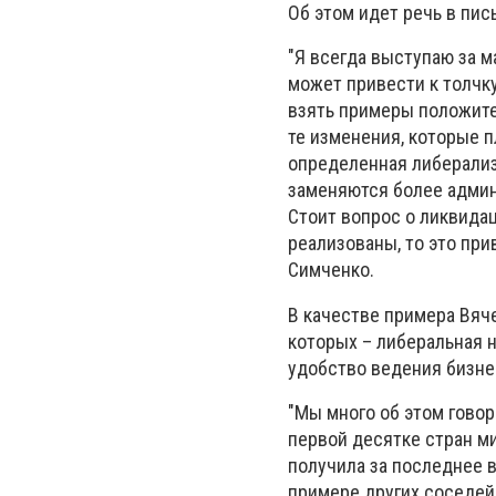
Об этом идет речь в пи
"Я всегда выступаю за м
может привести к толчку
взять примеры положител
те изменения, которые п
определенная либерализ
заменяются более админ
Стоит вопрос о ликвидац
реализованы, то это при
Симченко.
В качестве примера Вяч
которых – либеральная н
удобство ведения бизне
"Мы много об этом говор
первой десятке стран ми
получила за последнее в
примере других соседей,