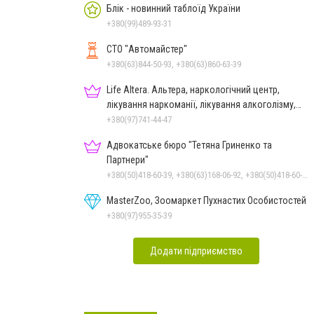
Блік - новинний таблоїд України
+380(99)489-93-31
СТО "Автомайстер"
+380(63)844-50-93, +380(63)860-63-39
Life Altera. Альтера, наркологічний центр,
лікування наркоманії, лікування алкоголізму,
зняття ломки
+380(97)741-44-47
Адвокатське бюро "Тетяна Гриненко та
Партнери"
+380(50)418-60-39, +380(63)168-06-92, +380(50)418-60-39
MasterZoo, Зоомаркет Пухнастих Особистостей
+380(97)955-35-39
Додати підприємство