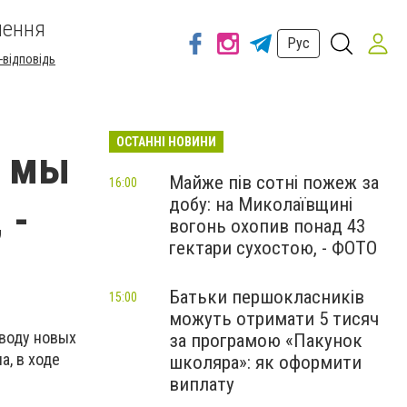
шення
Рус
-відповідь
ОСТАННІ НОВИНИ
, мы
Майже пів сотні пожеж за
16:00
добу: на Миколаївщині
 -
вогонь охопив понад 43
гектари сухостою, - ФОТО
Батьки першокласників
15:00
можуть отримати 5 тисяч
оводу новых
за програмою «Пакунок
а, в ходе
школяра»: як оформити
виплату