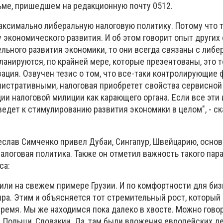
сьме, пришедшем на редакционную почту 0512.
аксимально либеральную налоговую политику. Потому что т
 экономического развития. И об этом говорит опыт других 
ьного развития экономики, то они всегда связаны с либе
ланируются, по крайней мере, которые презентованы, это 
ация. Озвучен тезис о том, что все-таки контролирующие 
истративными, налоговая приобретет свойства сервисной
ии налоговой милиции как карающего органа. Если все эти
ведет к стимулированию развития экономики в целом", - ск
еслав Симченко привел Дубаи, Сингапур, Швейцарию, основ
алоговая политика. Также он отметил важность такого пара
са:
или на свежем примере Грузии. И по комфортности для биз
ра. Этим и объясняется тот стремительный рост, который
ремя. Мы же находимся пока далеко в хвосте. Можно гово
 Польши, Словакии. Да, там были вложения европейских де