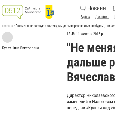
Новини
Афіша
Дозвілля
Головна
"Не меняя налоговую политику, мы дальше развиваться не будем", - Вяч
13:48, 11 жовтня 2016 р.
"Не меня
Булах Нина Викторовна
дальше р
Вячеслав
Директор Николаевского
изменений в Налоговом к
передачи «Крапки над «і