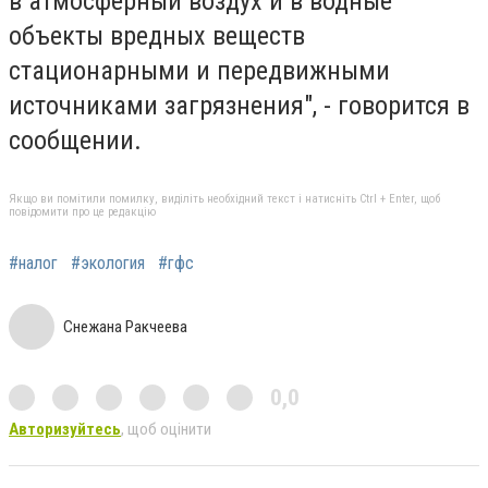
в атмосферный воздух и в водные
объекты вредных веществ
стационарными и передвижными
источниками загрязнения", - говорится в
сообщении.
Якщо ви помітили помилку, виділіть необхідний текст і натисніть Ctrl + Enter, щоб
повідомити про це редакцію
#налог
#экология
#гфс
Снежана Ракчеева
0,0
Авторизуйтесь
, щоб оцінити